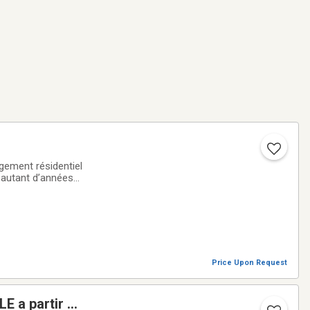
gement résidentiel
 autant d’années
niques afin de
Price Upon Request