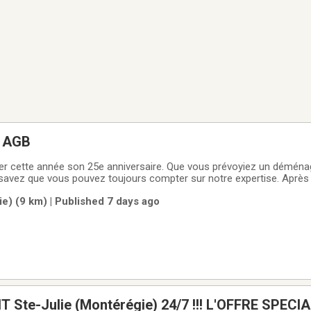
 AGB
rer cette année son 25e anniversaire. Que vous prévoyiez un déména
savez que vous pouvez toujours compter sur notre expertise. Après
rès 12 ans d’accréditations CAA, nous avons perfectionné nos tech
e) (9 km) | Published 7 days ago
nagement le plus
(Montérégie) 24/7 !!! L'OFFRE SPECIALE a partir de