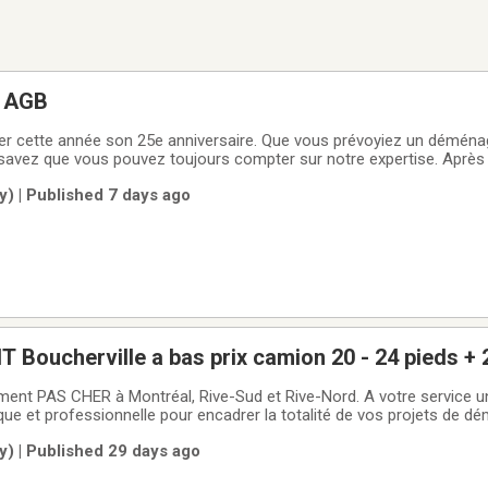
 AGB
rer cette année son 25e anniversaire. Que vous prévoyiez un déména
savez que vous pouvez toujours compter sur notre expertise. Après
rès 12 ans d’accréditations CAA, nous avons perfectionné nos tech
y) | Published 7 days ago
nagement le plus
oucherville a bas prix camion 20 - 24 pieds + 
14-549-2895
ent PAS CHER à Montréal, Rive-Sud et Rive-Nord. A votre service u
e et professionnelle pour encadrer la totalité de vos projets de 
, livraison.-Service d’assemblage de
y) | Published 29 days ago
omicile.-Demenagement