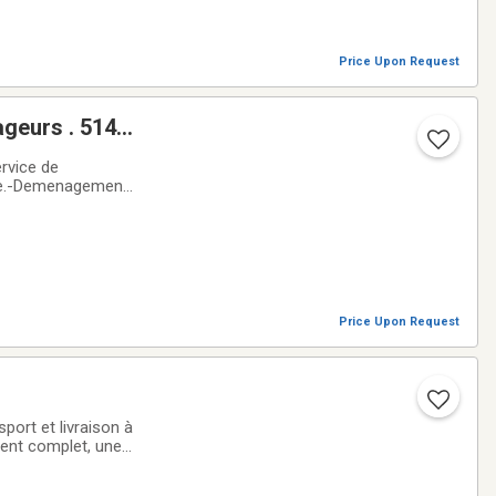
Price Upon Request
rvice de
ile.-Demenagement
déménagement
Price Upon Request
ort et livraison à
ment complet, une
es pour effectuer