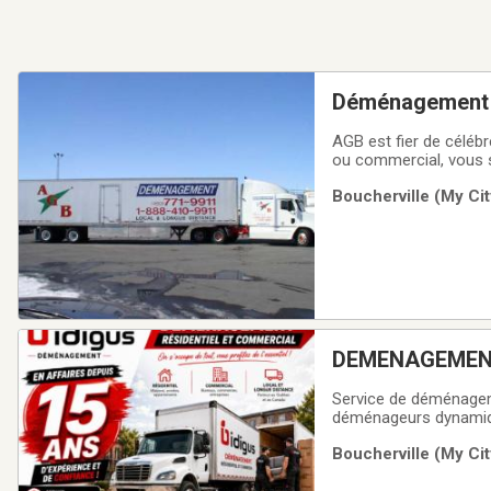
Déménagement
AGB est fier de céléb
ou commercial, vous 
dans le domaine et ap
Boucherville (My Cit
vous garantir le démé
DEMENAGEMENT B
demenageurs.5
Service de déménagem
déménageurs dynamiqu
plus de 10 années d'expériences. -Service de déménagement résidentiel
Boucherville (My Cit
meubles/bureaux à d