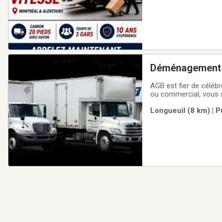
Déménagement
AGB est fier de céléb
ou commercial, vous 
dans le domaine et ap
Longueuil (8 km) | 
vous garantir le démé