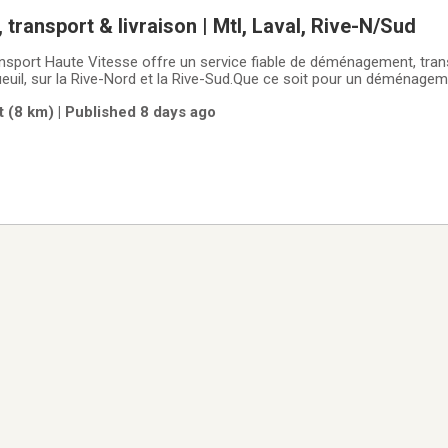
ransport & livraison | Mtl, Laval, Rive-N/Sud
port Haute Vitesse offre un service fiable de déménagement, transp
ueuil, sur la Rive-Nord et la Rive-Sud.Que ce soit pour un déménage
n besoin commercial, nous avons le camion et l’équipement nécessair
 (8 km) | Published 8 days ago
nt.Camion