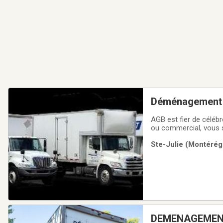
Déménagement
AGB est fier de céléb
ou commercial, vous 
dans le domaine et ap
Ste-Julie (Montérégi
vous garantir le démé
DEMENAGEMENT Ste-Julie 