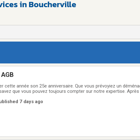
ices in Boucherville
 AGB
rer cette année son 25e anniversaire. Que vous prévoyiez un déména
savez que vous pouvez toujours compter sur notre expertise. Après
rès 12 ans d’accréditations CAA, nous avons perfectionné nos tech
Published 7 days ago
nagement le plus