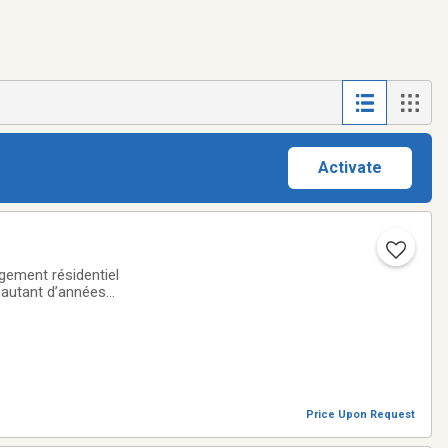
Activate
gement résidentiel
 autant d’années
niques afin de
Price Upon Request