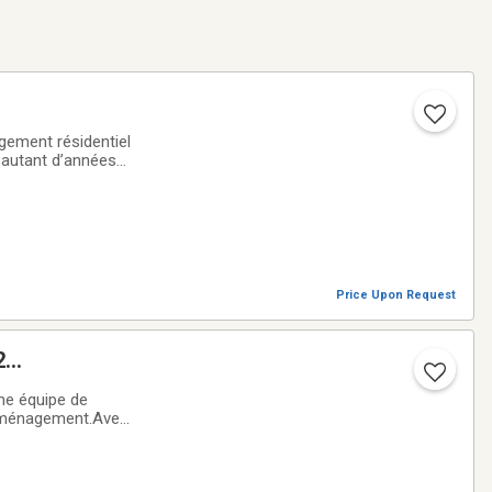
gement résidentiel
 autant d’années
niques afin de
Price Upon Request
2
ne équipe de
déménagement.Avec