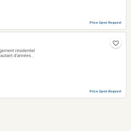
Price Upon Request
gement résidentiel
 autant d’années
niques afin de
Price Upon Request