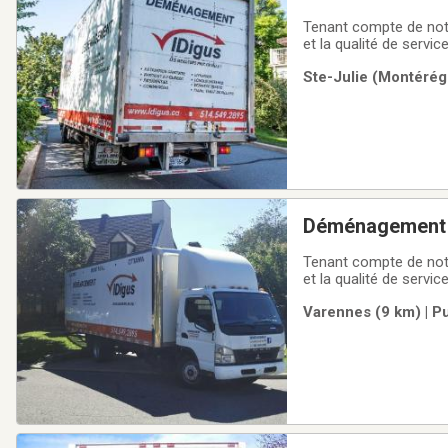
55$/H camion 2
Tenant compte de notr
et la qualité de servic
marché local de démé
Ste-Julie (Montérégi
meubles/bureaux à
Déménagement V
diesel inclus dan
Tenant compte de notr
et la qualité de servic
marché local de démé
Varennes (9 km) | P
meubles/bureaux à