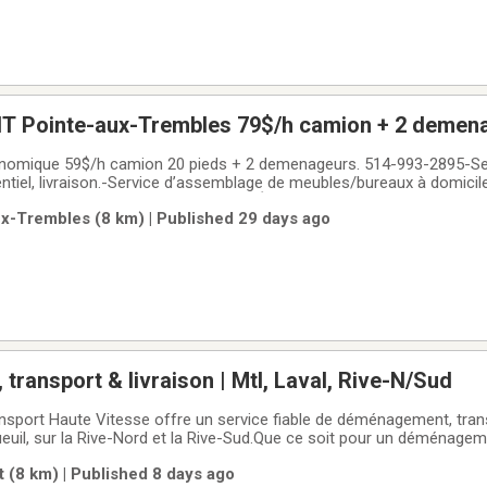
mbles 79$/h camion + 2 demenageurs . 514-
ique 59$/h camion 20 pieds + 2 demenageurs. 514-993-2895-Se
tiel, livraison.-Service d’assemblage de meubles/bureaux à domic
, vers Sherbrooke, Ottawa, Gatineau.Équipement et couverture de 
ux-Trembles (8 km) | Published 29 days ago
ppe, couvertures, sac pour matelas, boite
ransport & livraison | Mtl, Laval, Rive-N/Sud
port Haute Vitesse offre un service fiable de déménagement, transp
ueuil, sur la Rive-Nord et la Rive-Sud.Que ce soit pour un déménage
n besoin commercial, nous avons le camion et l’équipement nécessair
 (8 km) | Published 8 days ago
nt.Camion