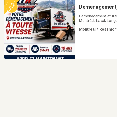
Déménagement, t
Déménagement et trans
Montréal, Laval, Long
livraison ciblée ou u
Montréal / Rosemont
le travail efficaceme