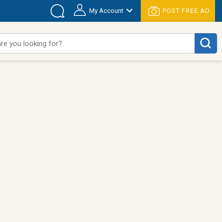
My Account
POST FREE AD
re you looking for?