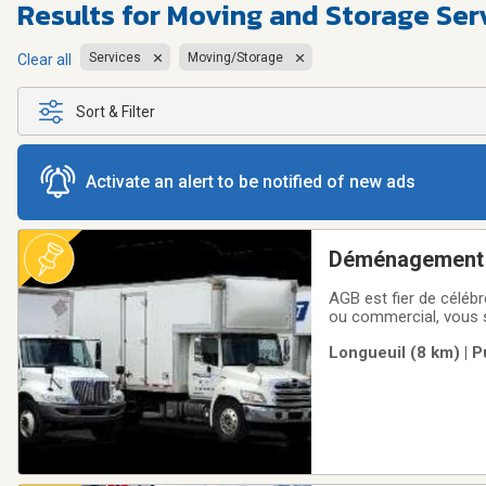
Results for
Moving and Storage Serv
Services
Moving/Storage
Clear all
Sort & Filter
Activate an alert to be notified of new ads
Déménagement
AGB est fier de céléb
ou commercial, vous 
dans le domaine et ap
Longueuil (8 km) | 
vous garantir le démé