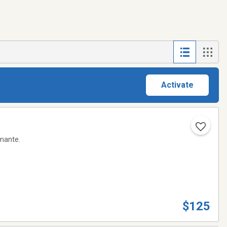
Activate
s performante.
$125