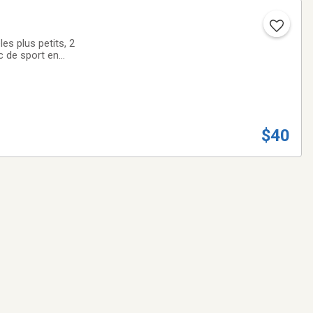
tails.Note: En
$40