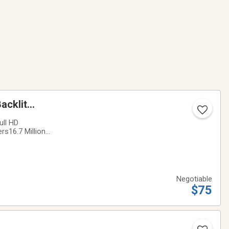
acklit
ull HD
s16.7 Million
ell, no issues
Negotiable
$75