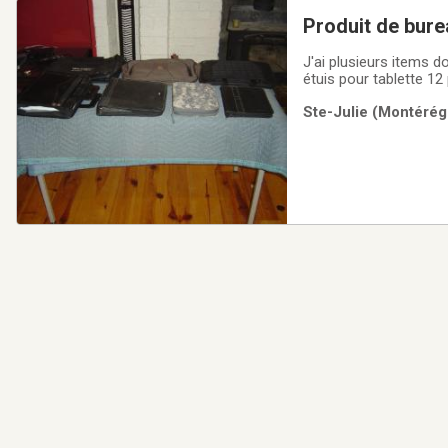
Produit de bure
J'ai plusieurs items dont j'a
étuis pour tablette 12 pouces, et 2 sacs pour pour étudiant etc. J'ai mis le
cuirette jamais utilisé,
Ste-Julie (Montérég
personne