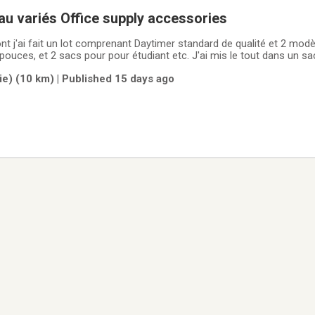
au variés Office supply accessories
i fait un lot comprenant Daytimer standard de qualité et 2 modèles plus petits, 2
 tout dans un sac de sport en
 je suis à la retraite donc je ne les utilise pas, voir photos pour les dé
ie) (10 km) | Published 15 days ago