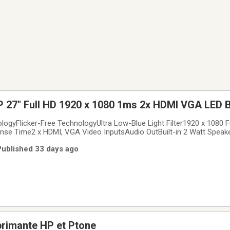
27" Full HD 1920 x 1080 1ms 2x HDMI VGA LED B
r
ogyFlicker-Free TechnologyUltra Low-Blue Light Filter1920 x 1080 F
se Time2 x HDMI, VGA Video InputsAudio OutBuilt-in 2 Watt Speaker
000:1Vertical Refresh Rate : 50 - 75 HzPower cable includedWorks w
Published 33 days ago
primante HP et Ptone