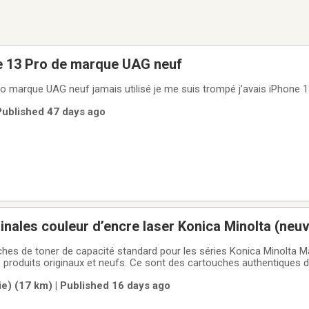
ne 13 Pro de marque UAG neuf
o marque UAG neuf jamais utilisé je me suis trompé j’avais iPhone 13
 Published 47 days ago
inales couleur d’encre laser Konica Minolta (neu
ches de toner de capacité standard pour les séries Konica Minolta M
de produits originaux et neufs. Ce sont des cartouches authentiques 
lité d'impression élevée avec votre imprimante laser Konica Minolta 
e) (17 km) | Published 16 days ago
 dans leurs