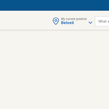
My current position
What a
Beloeil