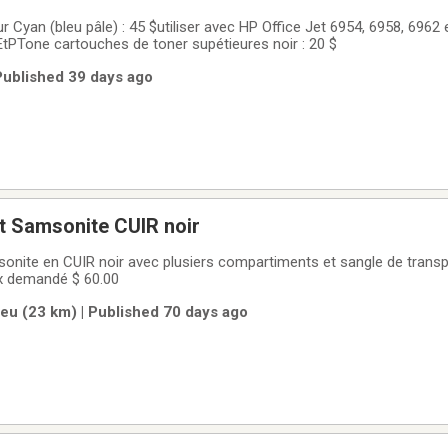
avec HP Office Jet 6954, 6958, 6962 et HPOffice Jet
Pro 6968, 6975, 6978.EtPTone cartouches de toner supétieures noir : 20 $
Published 39 days ago
 Samsonite CUIR noir
e en CUIR noir avec plusiers compartiments et sangle de transport. Grande
s de largeur. Prix demandé $ 60.00
ieu (23 km) | Published 70 days ago