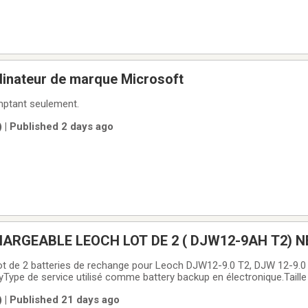
dinateur de marque Microsoft
mptant seulement.
 | Published 2 days ago
ARGEABLE LEOCH LOT DE 2 ( DJW12-9AH T2) 
t de 2 batteries de rechange pour Leoch DJW12-9.0 T2, DJW 12-9.
ype de service utilisé comme battery backup en électronique.Taill
s cellules de la pile Plomb acidePoids de l’article 10 Livres (2 bat
 | Published 21 days ago
La x 9,9H