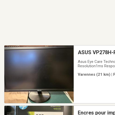
ASUS VP278H-P 
Gaming Monito
Asus Eye Care Technol
Resolution1ms Respon
Color Support100,000,
Varennes (21 km) | 
Encres pour im