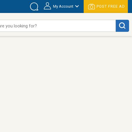
My Account
POST FREE AD
re you looking for?