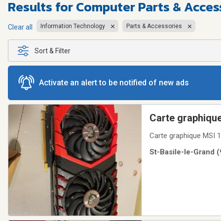
Results for
Computer Parts & Access
Information Technology
Parts & Accessories
Clear all
Sort & Filter
Activate an alert to be notified of new ads
Carte graphique
St-Basile-le-Grand (