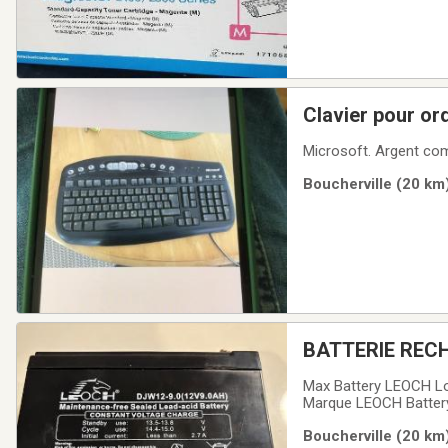
Clavier pour or
Microsoft. Argent co
Boucherville (20 km)
BATTERIE RECH
Max Battery LEOCH Lo
Marque LEOCH BatteryT
12 VoltsComposition de
Boucherville (20 km)
du produit 14,9P x 6,4