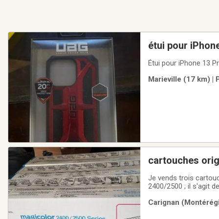
étui pour iPho
Étui pour iPhone 13 Pr
Marieville (17 km) |
cartouches orig
Je vends trois cartou
2400/2500 ; il s'agit 
pour garantir une qua
Carignan (Montérégi
articles sont neufs et