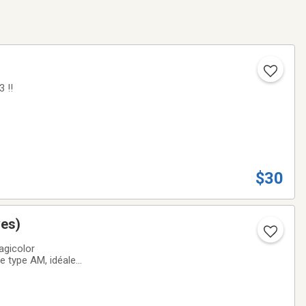
 !!
$30
ves)
agicolor
de type AM, idéale
compatible. Les