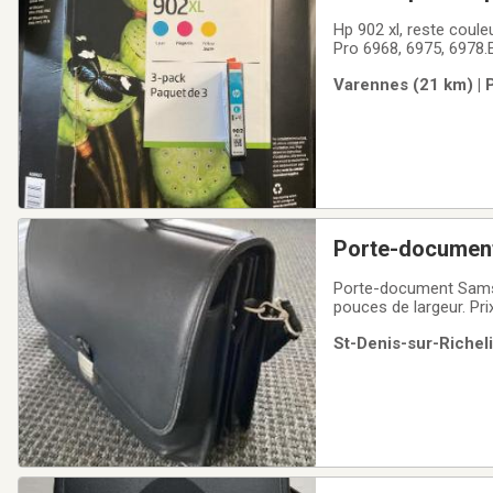
Hp 902 xl, reste couleur Cyan (bleu pâle) : 45 $utiliser 
Varennes (21 km) | 
Porte-document
Porte-document Samsonit
pouce
St-Denis-sur-Richel