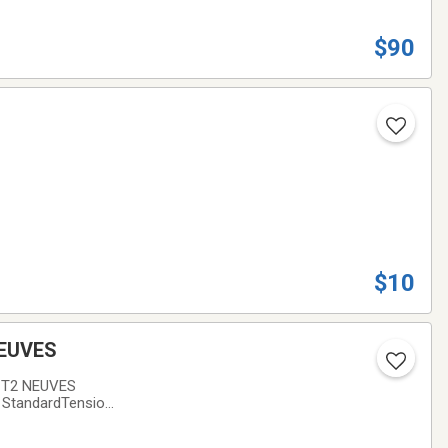
$90
$10
NEUVES
0 T2 NEUVES
e StandardTension
teries)Dimensions