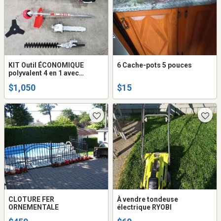
KIT Outil ÉCONOMIQUE
6 Cache-pots 5 pouces
polyvalent 4 en 1 avec
moteur HONDA GX35 4
$1,050
$15
TEMPS (élagage , haie ,
herbe , débrousailleuse )
CLOTURE FER
À vendre tondeuse
ORNEMENTALE
électrique RYOBI