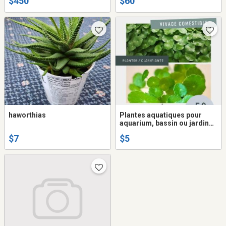
$450
$60
haworthias
Plantes aquatiques pour
aquarium, bassin ou jardin
d’eau
$7
$5