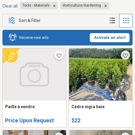
Tools - Materials
Horticulture/Gardening
Clear all
Sort & Filter
Receive new ads
Activate an alert
Paille à vendre
Cèdre nigra haie
Price Upon Request
$22