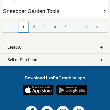
1
2
3
4
5
...
11
>
+
LesPAC
+
Sell or Purchase
Download LesPAC mobile app