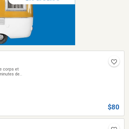
e corps et
minutes de
re.Stationnement
$80