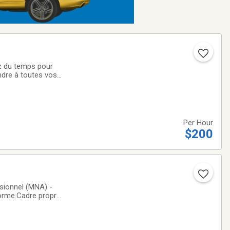
ndre à toutes vos
ceptesCash, Visa
Per Hour
$200
sionnel (MNA) -
forme.Cadre propre
rence soignée.