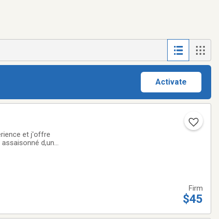
Activate
ience et j'offre
a assaisonné d,une
tion et vous pouvez
Firm
$45