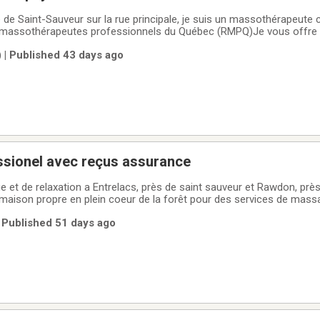
le de Saint-Sauveur sur la rue principale, je suis un massothérapeute c
massothérapeutes professionnels du Québec (RMPQ)Je vous offre u
rapeutique qui vous feront oublier la fatigue et le stresse de votre
 | Published 43 days ago
ilise des
sionel avec reçus assurance
relacs, près de saint sauveur et Rawdon, près de saint dona.Je
 maison propre en plein coeur de la forêt pour des services de mas
elaxant. 579-368-2487 pour réserver Relaxation 100$ h Thérapeutique 
 Published 51 days ago