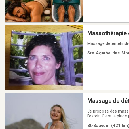
Massothérapie 
Massage détenteEndro
Ste-Agathe-des-Mont
Massage de déte
Je propose des massag
l'esprit. C'est la pla
80$ 30 minutes de m
St-Sauveur (421 km)
disponible. Douche et