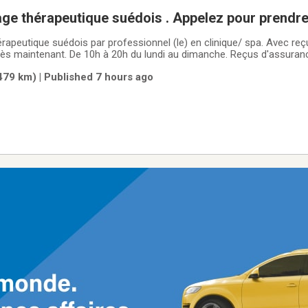
édois . Appelez pour prendre un rendez-
-4774. Merci beaucoup.
rapeutique suédois par professionnel (le) en clinique/ spa. Avec reç
s maintenant. De 10h à 20h du lundi au dimanche. Reçus d'assurance 
trer. Merci beaucoup!(514) 654-4774
(479 km) | Published 7 hours ago