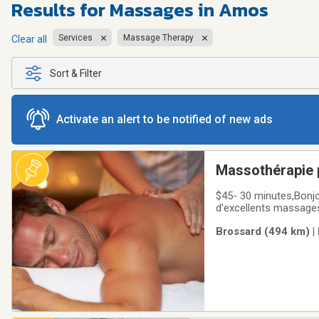
Results for
Massages in Amos
Services
Massage Therapy
Clear all
Sort & Filter
Activate an alert to be notified of new ads
Massothérapie 
$45- 30 minutes,Bonjo
d'excellents massages
agréable ambiance jov
Brossard (494 km) |
me rejoindre tous les 