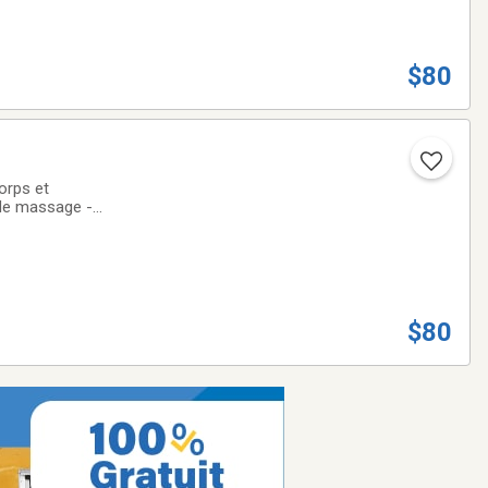
$80
orps et
s de massage -
ssurance
$80