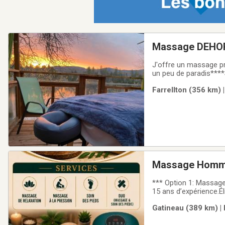
Massage DEHOR 
J'offre un massage profonds 
un peu de paradis****
questions. Je peux tr
Farrellton (356 km) 
MC et Interact.J'ai pl
Massage Homme
*** Option 1: Massag
15 ans d’expérience.É
et confortable, ambia
Gatineau (389 km) |
Sentez-vous à l'aise.