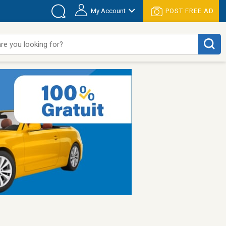
My Account
POST FREE AD
re you looking for?