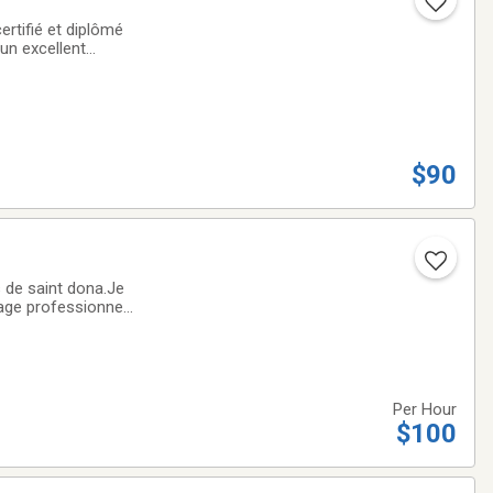
ertifié et diplômé
n excellent
 journée.J’ai des
$90
sage professionnel
120$ hDeep tissue
Per Hour
$100