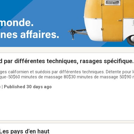
par différentes techniques, rasages spécifique.
s californien et suédois par différentes techniques. Détente pour l
ifique-50$60 minutes de massage 80$30 minutes de massage 50$90 
MPQ. Reçu d’assurance disponible.Place privée, tranquille et prop
 | Published 30 days ago
5-0534 Victoria Ville Saint
Les pays d'en haut