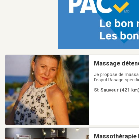
Massage détend 
Je propose de massage
l’esprit.Rasage spéc
massage 120$Membre A
St-Sauveur (421 km)
et entré privé (514)80
Massothérapie 