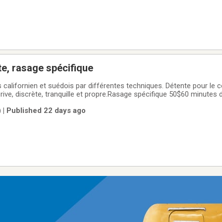
e, rasage spécifique
alifornien et suédois par différentes techniques. Détente pour le c
e prive, discrète, tranquille et propre.Rasage spécifique 50$60 minute
ssage - 50$90 minutes de massage - 120$Membre AMPQ. Reçu d’a
 | Published 22 days ago
salle de bain complète sur