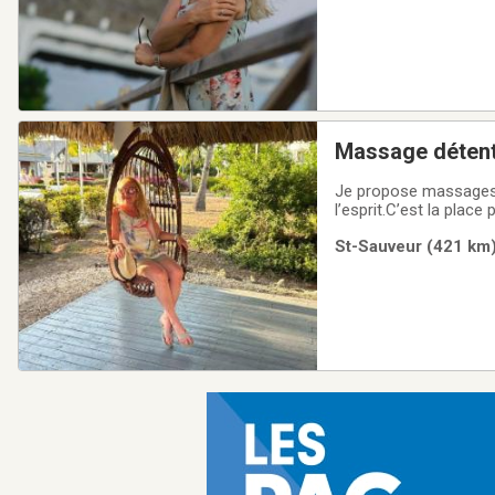
Massage détent
Je propose massages c
l’esprit.C’est la plac
80$30 minutes de ma
St-Sauveur (421 km)
disponible.Douche et 