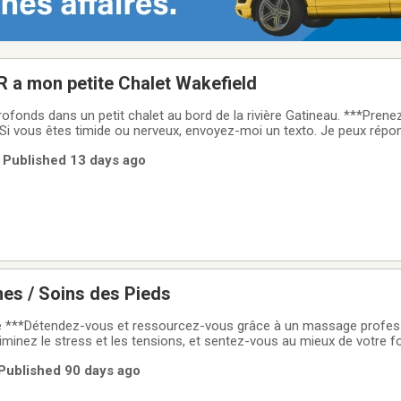
a mon petite Chalet Wakefield
dans un petit chalet au bord de la rivière Gatineau. ***Prenez du temps pour
Si vous êtes timide ou nerveux, envoyez-moi un texto. Je peux répo
availler vos muscles jusqu'à ce que vous fondiez sur ma table! J’ac
| Published 13 days ago
us de 30
s / Soins des Pieds
e ***Détendez-vous et ressourcez-vous grâce à un massage profes
liminez le stress et les tensions, et sentez-vous au mieux de votre 
nce calme et intime.*** Option 2: Soins des pieds ***Ayez une appa
 Published 90 days ago
 Ayez confiance en