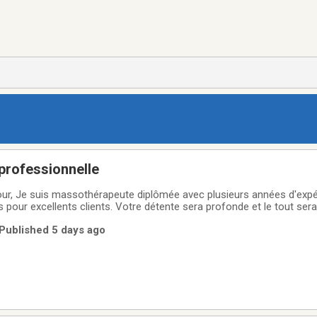
professionnelle
ur, Je suis massothérapeute diplômée avec plusieurs années d'expér
 pour excellents clients. Votre détente sera profonde et le tout ser
iale et amicale. Le stationnement, la douche seront à votre disposi
 Published 5 days ago
jours