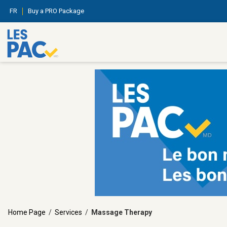
FR
Buy a PRO Package
Home Page
/
Services
/
Massage Therapy