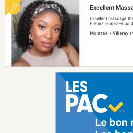
Excellent Massage thérapeutique su
vous. (514) 654
Excellent massage thé
Prenez rendez-vous dè
a hâte de vous rencon
Montréal / Villeray 