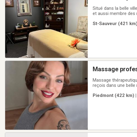
Situé dans la belle vil
et aussi membre des 
massage suédois ou thé
St-Sauveur (421 km)
mains magiques et j’ut
Massage profes
Massage thérapeutique et de relaxation a Ent
reçois dans une belle
.Endroit discret et r
Piedmont (422 km) |
140$ h