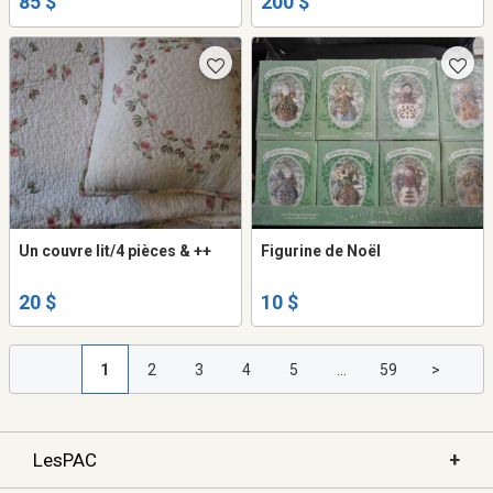
85 $
200 $
Un couvre lit/4 pièces & ++
Figurine de Noël
20 $
10 $
1
2
3
4
5
...
59
>
+
LesPAC