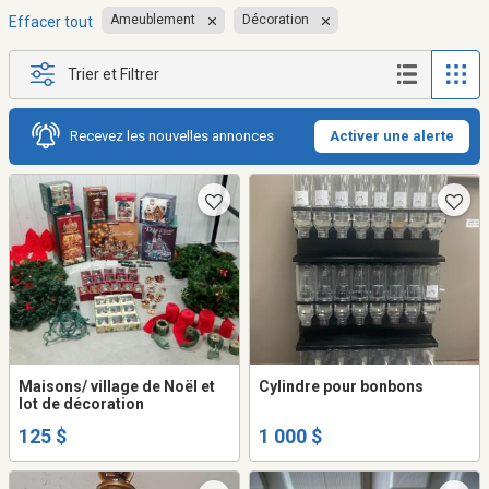
Ameublement
Décoration
Effacer tout
Trier et Filtrer
Recevez les nouvelles annonces
Activer une alerte
Maisons/ village de Noël et
Cylindre pour bonbons
lot de décoration
125 $
1 000 $