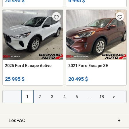
25 495 $
6 995 $
2025 Ford Escape Active
2021 Ford Escape SE
25 995 $
20 495 $
1
2
3
4
5
...
18
>
+
LesPAC