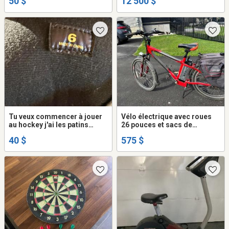
50 $
12 500 $
Tu veux commencer à jouer
Vélo électrique avec roues
au hockey j'ai les patins
26 pouces et sacs de
parfait pour toi
transport
40 $
575 $