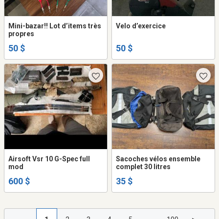
Mini-bazar!! Lot d’items très
Velo d’exercice
propres
50 $
50 $
Airsoft Vsr 10 G-Spec full
Sacoches vélos ensemble
mod
complet 30 litres
600 $
35 $