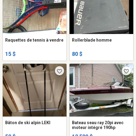
Raquettes de tennis à vendre
Rollerblade homme
15 $
80 $
Bâton de ski alpin LEKI
Bateau seau ray 20pi avec
moteur intégré 190hp