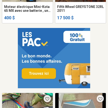
Moteur électrique Mini-Kota
Fifth Wheel GREYSTONE 32RL
65 MX avec une batterie , une
2011
connexion électrique
400 $
17 500 $
sécuritaire