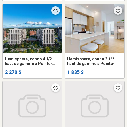
Hemisphere, condo 4 1/2
Hemisphere, condo 3 1/2
haut de gamme à Pointe-
haut de gamme à Pointe-
Claire Montréal à louer -
Claire Montréal à louer -
2 270 $
1 835 $
appartement / logement
appartement / logement