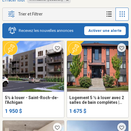
Effacer tout
Trier et Filtrer
Recevez les nouvelles annonces
Activer une alerte
5½ à louer - Saint-Roch-de-
Logement 5 ½ à louer avec 2
l'Achigan
salles de bain complètes |
Groupe Chagnon Immobilier
1 950 $
1 675 $
🌳