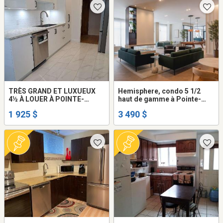
TRÈS GRAND ET LUXUEUX
Hemisphere, condo 5 1/2
4½ À LOUER À POINTE-
haut de gamme à Pointe-
CLAIRE
Claire Montréal à louer -
1 925 $
3 490 $
appartement / logement