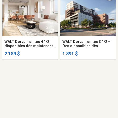
WALT Dorval : unités 4 1/2
WALT Dorval : unités 3 1/2 +
disponibles dès maintenant !
Den disponibles dès
Condo Montréal Dorval à
maintenant ! Condo /
2 189 $
1 891 $
louer - appartement /
appartement / logement à
logement
Montréal à louer