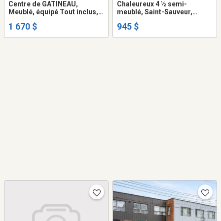
Centre de GATINEAU,
Chaleureux 4 ½ semi-
Meublé, équipé Tout inclus,
meublé, Saint-Sauveur,
comme a l'Hôtel
Centre-ville de Québec, nc.-
1 670 $
945 $
né