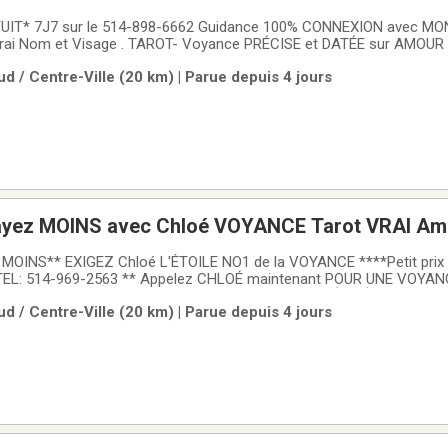
UIT* 7J7 sur le 514-898-6662 Guidance 100% CONNEXION avec M
om et Visage . TAROT- Voyance PRÉCISE et DATÉE sur AMOUR RETOUR* 10 X
sur 514-898-MONA (6662)
d / Centre-Ville (20 km) | Parue depuis 4 jours
SUPER Forfait CADEAU +30MIN Extra GRATUIT* Offert 7j7 Depuis + de 30ANS
ayez MOINS avec Chloé VOYANCE Tarot VRAI Am
4-969-2563
MOINS** EXIGEZ Chloé L'ÉTOILE NO1 de la VOYANCE ****Petit prix p
TEL: 514-969-2563 ** Appelez CHLOÉ maintenant POUR UNE VOYAN
ANCE, TRAVAIL, AFFAIRES, ETC...**VOYANCE de VÉRITÉ avec CHL
d / Centre-Ville (20 km) | Parue depuis 4 jours
E!Je suis connue pour mes prédictions