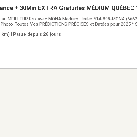
nce + 30Min EXTRA Gratuites MÉDIUM QUÉBEC 
T LOVE Psychic READING
 au MEILLEUR Prix avec MONA Medium Healer 514-898-MONA (6662
-Photo..Toutes Vos PRÉDICTIONS PRÉCISES et Datées pour 2025 *
 1Hre +30MinEXTRA GRATUIT! Tarot-Talisman- Bilinguals Love Re
 km) | Parue depuis 26 jours
HAUT Niveau avec Mona Voici mon Site * +Témoignages