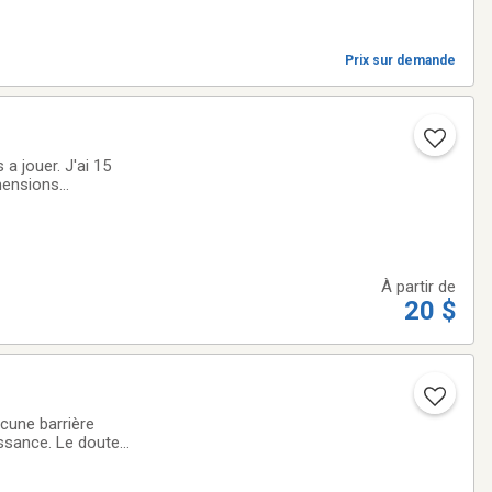
Prix sur demande
 a jouer. J'ai 15
imensions
es régler. Je vous
À partir de
20 $
 Le doute
ions, veuillez