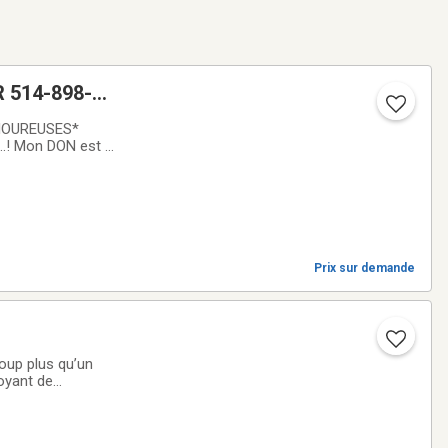
8-
 Canal de
Prix sur demande
up plus qu’un
st bien établie.