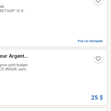
ONA
Prix sur demande
our Argent
our petit budget
CE UNIQUE sans
OÉ et SOYEZ JUSTE
25 $