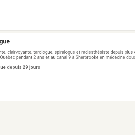
ogue
 clairvoyante, tarologue, spiralogue et radiesthésiste depuis plus de 25 a
 à Québec pendant 2 ans et au canal 9 à Sherbrooke en médecine douce
sé de la voyance dans plusieurs pays. Mon cheminement
rue depuis 29 jours
der