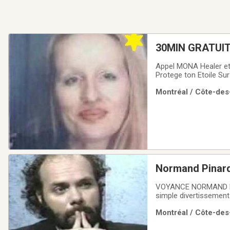
30MIN GRATUIT*
6662 MEDIUM M
Appel MONA Healer et 10 X Moins 
Protege ton Etoile Sur 514-898-6662 VOYANCE Pure De Vérité 100% PROTECTION Occulte..! Mon DON est de
Naissance et avec seu
Montréal / Côte-des
Voyance est Direct de
Normand Pinard
VOYANCE NORMAND PIN
simple divertissement alors, je suis à votre disposition.Conférencier en mé
réputation internation
Montréal / Côte-des
Vous avez besoin d’u