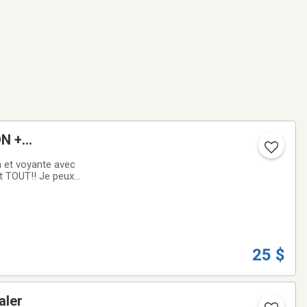
 et voyante avec
it TOUT!! Je peux
ent vers vous pour
25 $
aler