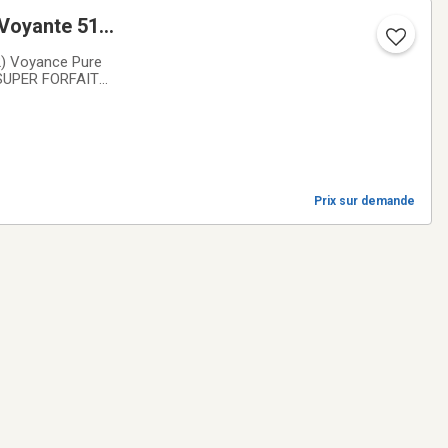
Voyante 514-
) Voyance Pure
 SUPER FORFAIT
adings+Voyance de
Prix sur demande