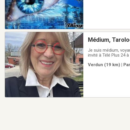
Médium, Tarol
Je suis médium, voyante,
invité à Télé Plus 24
radio dans la Beauce et ailleurs au Québec. J’ai réali
Verdun (19 km) | Pa
me permet de vous ai