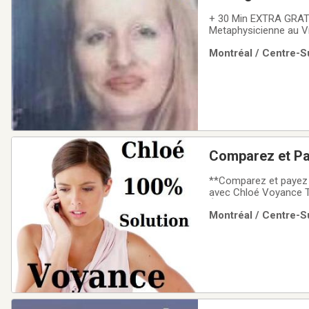
+ 30 Min EXTRA GRAT
Metaphysicienne au Vrai N
MOINS CHER Que les Lignes Minute.. avec MONA ASTROLOGUE CLAIRSENTIENTE 
Montréal / Centre-Su
Comparez et P
Avenir TEL: 51
**Comparez et payez 
avec Chloé Voyance 
ÉGALE! **AMOUR, FIN
Montréal / Centre-Su
PRÊT à TOUT ENTENDR