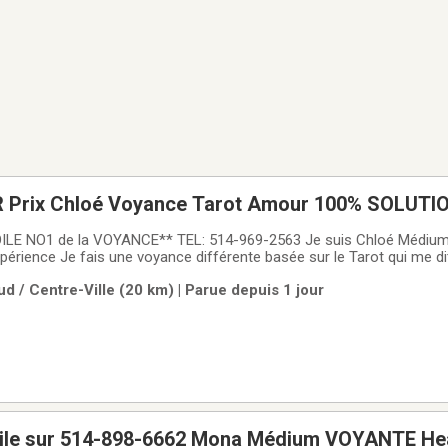
ON +
AT TEL: 514-969-2563
ILE NO1 de la VOYANCE** TEL: 514-969-2563 Je suis Chloé Médium
xpérience Je fais une voyance différente basée sur le Tarot qui me d
e graves erreurs et je peux vous avertir s'il y a des dangers qui arriv
d / Centre-Ville (20 km) | Parue depuis 1 jour
 peux
oile sur 514-898-6662 Mona Médium VOYANTE He