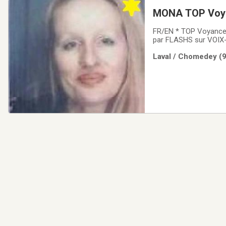
MONA TOP Voya
898-6662 TARO
FR/EN * TOP Voyance
par FLASHS sur VOIX
CADEAU 7J7* Voyance
Laval / Chomedey (9