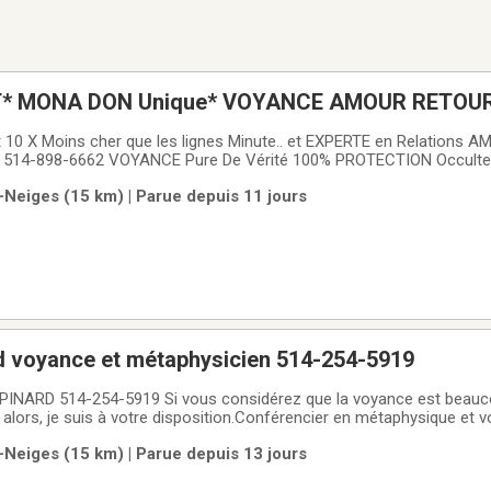
 MONA DON Unique* VOYANCE AMOUR RETOUR 514-89
ontréal LOVE Tarot READING
cher que les lignes Minute.. et EXPERTE en Relations AMOUREUSES*
lement la Vibration de ta VOIX.. Je Percois déja Beaucoup.. car mon
-Neiges (15 km) | Parue depuis 11 jours
 par ma Conscience..!Je suis
 voyance et métaphysicien 514-254-5919
ARD 514-254-5919 Si vous considérez que la voyance est beauco
taphysique et voyant de
al, mon but est de vous aider. Depuis maintenant 40 ans ma clientèle e
-Neiges (15 km) | Parue depuis 13 jours
ne réponse concernant