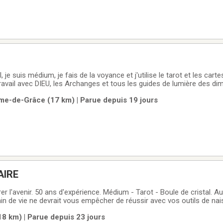
, je suis médium, je fais de la voyance et j'utilise le tarot et les cartes
travail avec DIEU, les Archanges et tous les guides de lumière des d
uverons la source de vos problèmes et les meilleurs solutions pour l
me-de-Grâce (17 km) | Parue depuis 19 jours
 qui
AIRE
l'avenir. 50 ans d'expérience. Médium - Tarot - Boule de cristal. Aucune barrière
 de vie ne devrait vous empêcher de réussir avec vos outils de naissance.
 mais plutôt un obstacle afin de vous empêcher d'agir. Pour informat
(18 km) | Parue depuis 23 jours
48 et