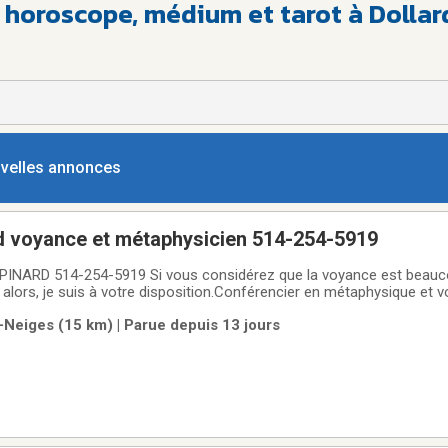
, horoscope, médium et tarot à Doll
ouvelles annonces
 voyance et métaphysicien 514-254-5919
ARD 514-254-5919 Si vous considérez que la voyance est beauco
taphysique et voyant de
al, mon but est de vous aider. Depuis maintenant 40 ans ma clientèle e
-Neiges (15 km) | Parue depuis 13 jours
ne réponse concernant