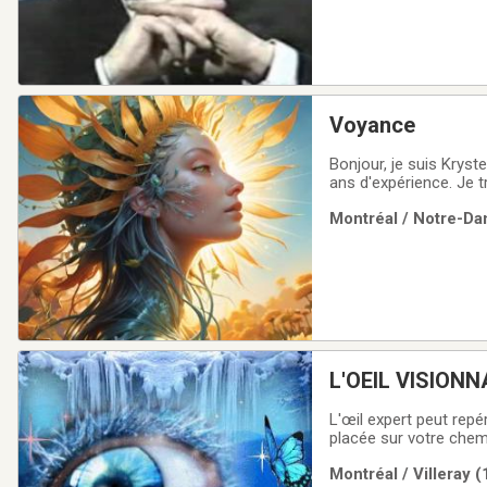
Voyance
Bonjour, je suis Krystel
ans d'expérience. Je 
supérieures. Nous tro
Montréal / Notre-Da
avertirez des dangers
L'OEIL VISIONN
L'œil expert peut repérer 
placée sur votre chemin
n'est pas une maladie,
Montréal / Villeray 
appeler au 514 910-48