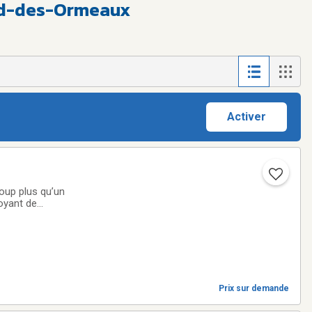
ard-des-Ormeaux
Activer
up plus qu’un
st bien établie.
Prix sur demande