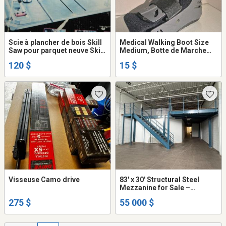
Scie à plancher de bois Skill
Medical Walking Boot Size
Saw pour parquet neuve Skil
Medium, Botte de Marche
3601-02 avec lame
Orthopedique
120 $
15 $
entrepreneur 36T Flooring
Saw
Visseuse Camo drive
83' x 30' Structural Steel
Mezzanine for Sale –
Montreal
275 $
55 000 $