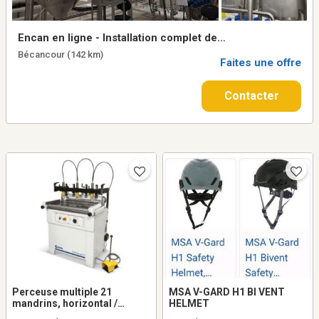
Encan en ligne - Installation complet de
Innovation Virentia Inc. a Becancour,
Bécancour (142 km)
Quebec. Termine le 16 septembre de 11h00
Faites une offre
a 15h00.
Contacter
Perceuse multiple 21
MSA V-GARD H1 BI VENT
mandrins, horizontal /
HELMET
vertical