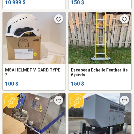
10 999 $
150 $
MSA HELMET V-GARD TYPE
Escabeau Échelle Featherlite
2
6 pieds
100 $
150 $