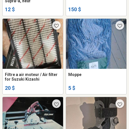
Supra-a, neuf
12 $
150 $
Filtre a air moteur / Air filter
Moppe
for Suzuki Kizashi
20 $
5 $