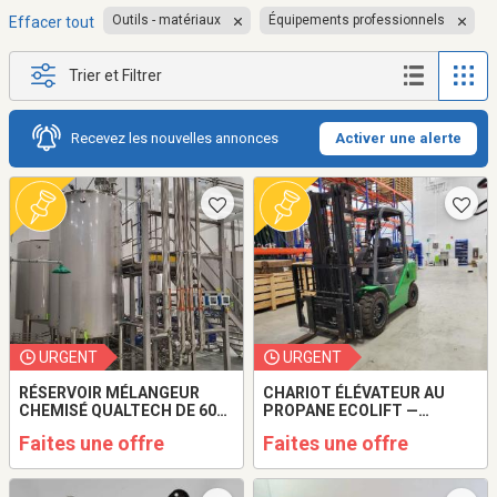
Outils - matériaux
Équipements professionnels
Effacer tout
Trier et Filtrer
Recevez les nouvelles annonces
Activer une alerte
URGENT
URGENT
RÉSERVOIR MÉLANGEUR
CHARIOT ÉLÉVATEUR AU
CHEMISÉ QUALTECH DE 600
PROPANE ECOLIFT —
GALLONS — ANNÉE 2021
CAPACITÉ DE 3 000 KG
Faites une offre
Faites une offre