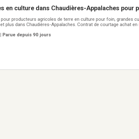
es en culture dans Chaudières-Appalaches pour 
 pour producteurs agricoles de terre en culture pour foin, grandes c
et plus dans Chaudières-Appalaches. Contrat de courtage achat en
teurs sérieux. Me contacter sur mon cellulaire au 418-933-9209.
| Parue depuis 90 jours