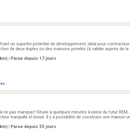
ffrant un superbe potentiel de développement, idéal pour contracteur
ction de deux duplex ou des maisons jumelés (à valider auprès de la v
 recherché. À proximité du REM, des écoles et des parcs. Une rare occ
m) | Parue depuis 17 jours
res
 à ne pas manquer! Située à quelques minutes à peine du futur REM,
teur tranquille et boisé. Il y a possibilité de construire une maison u
e 4 à 8 unités. L'acheteur devra cependant vérifié avec la ville de Deux-
m) | Parue depuis 25 jours
nformité