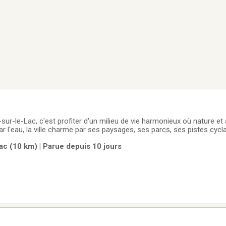
sur-le-Lac, c'est profiter d'un milieu de vie harmonieux où nature et 
r l'eau, la ville charme par ses paysages, ses parcs, ses pistes cycl
ppréciée pour sa tranquillité et son esprit de communauté, elle deme
ac (10 km) | Parue depuis 10 jours
ée près des grands axes