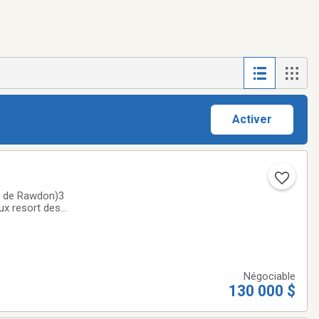
Activer
ès de Rawdon)3
ux resort des
316,24 m² (3 404
Négociable
130 000 $