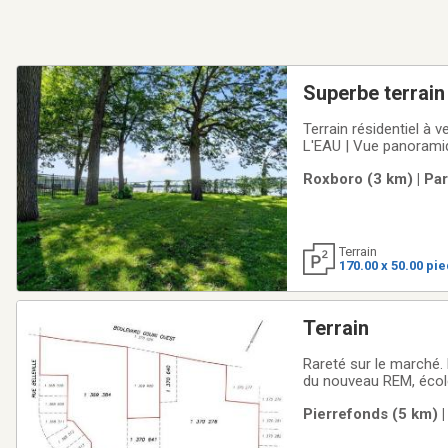
Superbe terrain
Terrain résidentiel à
L'EAU | Vue panoramiq
arbres matures, est si
Roxboro (3 km) | Pa
panoramique dégagée 
Terrain
170.00 x 50.00 pi
Terrain
Rareté sur le marché.
du nouveau REM, écoles et tous les services. Zonage résidentiel avec la possibilité de construire des multi-
logements de 3 étages 
Pierrefonds (5 km) 
L'acheteur devra vérif