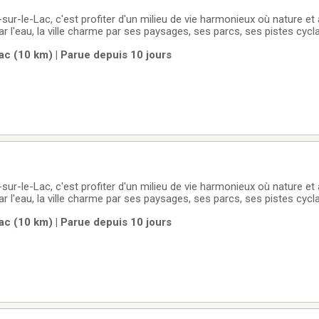
sur-le-Lac, c'est profiter d'un milieu de vie harmonieux où nature et 
r l'eau, la ville charme par ses paysages, ses parcs, ses pistes cycl
ppréciée pour sa tranquillité et son esprit de communauté, elle deme
ac (10 km) | Parue depuis 10 jours
ée près des grands axes
sur-le-Lac, c'est profiter d'un milieu de vie harmonieux où nature et 
r l'eau, la ville charme par ses paysages, ses parcs, ses pistes cycl
ppréciée pour sa tranquillité et son esprit de communauté, elle deme
ac (10 km) | Parue depuis 10 jours
ée près des grands axes