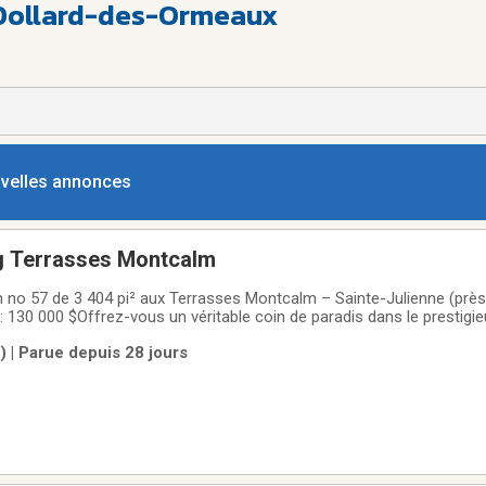
 Dollard-des-Ormeaux
ouvelles annonces
g Terrasses Montcalm
n no 57 de 3 404 pi² aux Terrasses Montcalm – Sainte-Julienne (pr
 130 000 $Offrez-vous un véritable coin de paradis dans le prestigie
 Sainte-Julienne, près de Rawdon.Ce magnifique terrain** no 57 de 
 | Parue depuis 28 jours
es Montcalm.