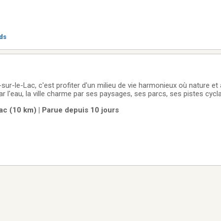
eds
sur-le-Lac, c'est profiter d'un milieu de vie harmonieux où nature et 
r l'eau, la ville charme par ses paysages, ses parcs, ses pistes cycl
ppréciée pour sa tranquillité et son esprit de communauté, elle deme
ac (10 km) | Parue depuis 10 jours
ée près des grands axes