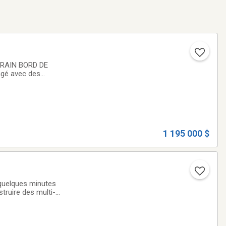
ERRAIN BORD DE
agé avec des
e une vue
1 195 000 $
 quelques minutes
 le terrain.