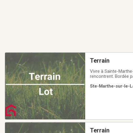
Terrain
Vivre à Sainte-Marthe-
rencontrent. Bordée pa
ambiance familiale. A
Ste-Marthe-sur-le-L
stratégiquement situ
Terrain