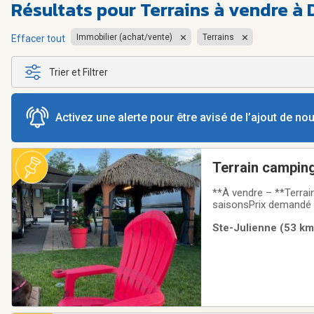
Résultats pour
Terrains à vendre à
Immobilier (achat/vente)
Terrains
Effacer tout
Trier et Filtrer
Activez une alerte pour être avisé de l’ajout de n
Terrain campin
**À vendre – **Terrai
saisonsPrix demandé :
Terrasses Montcalm, à
Ste-Julienne (53 km)
pi²) situé auxTerrass