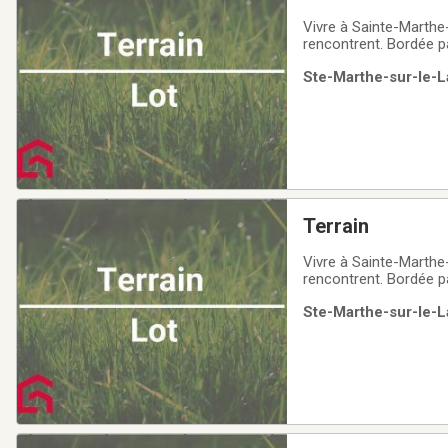
Vivre à Sainte-Marthe-
rencontrent. Bordée pa
ambiance familiale. A
Ste-Marthe-sur-le-L
stratégiquement situ
Terrain
Vivre à Sainte-Marthe-
rencontrent. Bordée pa
ambiance familiale. A
Ste-Marthe-sur-le-L
stratégiquement situ