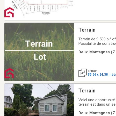
Terrain
Terrain de 9 500 pi² o
Possibilité de constru
un secteur paisible et
Deux-Montagnes (7 k
tranquillité,
Terrain
35.66 x 24.38 mèt
Terrain
Voici une opportunité
terrain est dans un sec
bifamiliale ou multilogements d
Deux-Montagnes (7 k
Montagnes pour la co