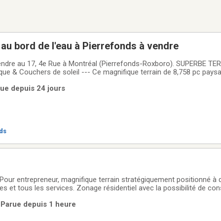
 au bord de l'eau à Pierrefonds à vendre
 vendre au 17, 4e Rue à Montréal (Pierrefonds-Roxboro). SUPERBE T
ue & Couchers de soleil --- Ce magnifique terrain de 8,758 pc pays
tué en bordure de la Rivière-des-Prairies. Orienté plein Ouest, il offr
rue depuis 24 jours
et des couchers de soleil
eds
 Pour entrepreneur, magnifique terrain stratégiquement positionné à
maximum. Le pluvial,l'aqueduc et l'eau, ces services sont rendus sur
| Parue depuis 1 heure
ier avec