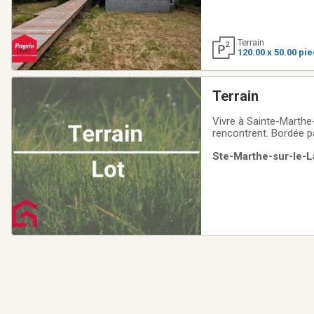
Terrain
120.00 x 50.00 pi
Terrain
Vivre à Sainte-Marthe-
rencontrent. Bordée pa
ambiance familiale. A
Ste-Marthe-sur-le-L
stratégiquement situ