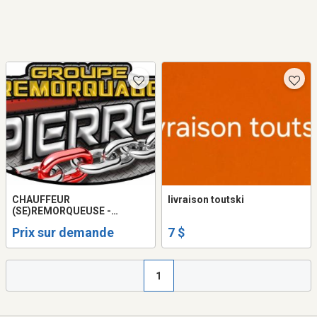
CHAUFFEUR
livraison toutski
(SE)REMORQUEUSE -
TOWING DEMANDÉ ET
Prix sur demande
7 $
CHAUFFEUR DE QUICK
1