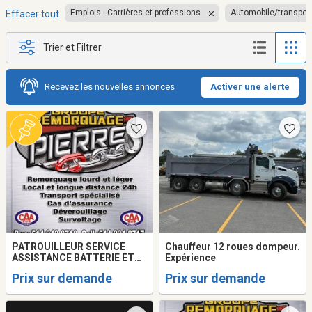
Emplois - Carrières et professions
Automobile/transpor
Effacer tout
Trier et Filtrer
Recevez les nouvelles annonces
Activer une alerte
PATROUILLEUR SERVICE
Chauffeur 12 roues dompeur.
ASSISTANCE BATTERIE ET
Expérience
CHAUFFEUR
Prix sur demande
Prix sur demande
REMORQUEUSE/TOWING