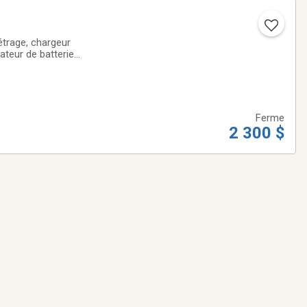
étrage, chargeur
ateur de batterie
en excellent état,
Ferme
2 300 $