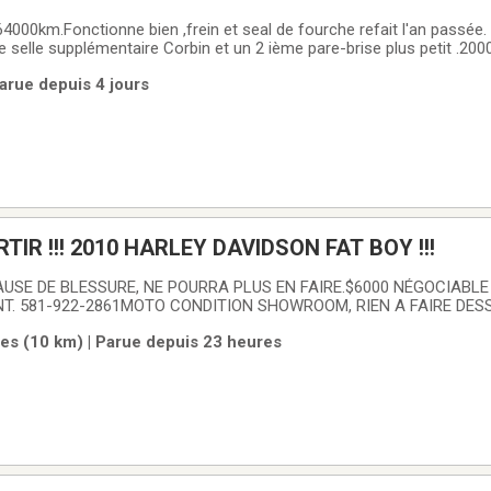
000km.Fonctionne bien ,frein et seal de fourche refait l'an passée.
e selle supplémentaire Corbin et un 2 ième pare-brise plus petit .20
Parue depuis 4 jours
$6000, DOIT PARTIR !!! 2010 HARLEY DAVIDSON FAT BOY !!!
AUSE DE BLESSURE, NE POURRA PLUS EN FAIRE.$6000 NÉGOCIABLE 
. 581-922-2861MOTO CONDITION SHOWROOM, RIEN A FAIRE DESS
es (10 km) | Parue depuis 23 heures