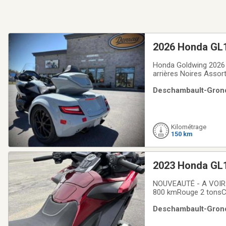
2026 Honda GL1
Honda Goldwing 2026
arrières Noires Assor
voir en magasin. Prête 
Deschambault-Grondi
Kilométrage
150 km
2023 Honda GL1
NOUVEAUTÉ - A VOIR EN MAGASIN DÈS MAINTENANT.Honda Goldwing 1800 2023AUTOMATIQUE DCT57
800 kmRouge 2 tonsCo
pierre cuir Noir, aile
Deschambault-Grondi