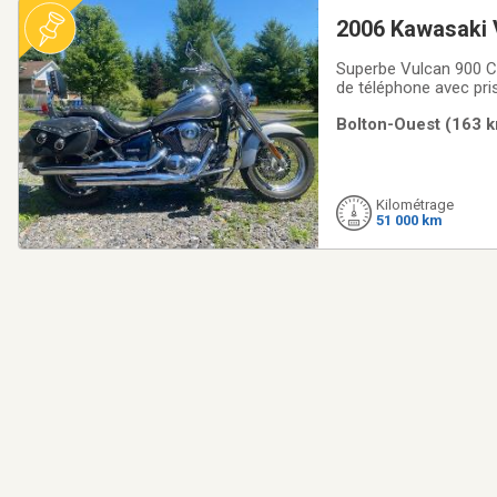
2006 Kawasaki 
Superbe Vulcan 900 Cl
de téléphone avec pri
Optimate 3 avec prise 
Bolton-Ouest (163 k
inspection juillet 2026
Kilométrage
51 000 km