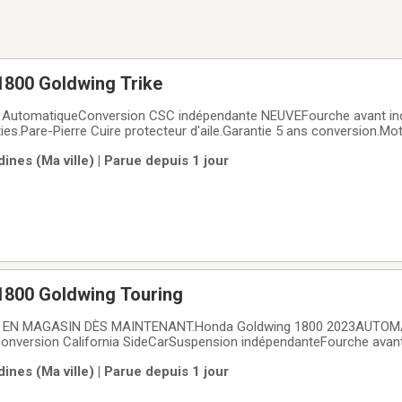
800 Goldwing Trike
 AutomatiqueConversion CSC indépendante NEUVEFourche avant inc
ties.Pare-Pierre Cuire protecteur d'aile.Garantie 5 ans conversion.M
pour la belle saison qui s'en vient.
nes (Ma ville) | Parue depuis 1 jour
800 Goldwing Touring
nversion California SideCarSuspension indépendanteFourche avant
s arrière.Inspection SAAQTarif réduit trois-roues immatriculation60 99
nes (Ma ville) | Parue depuis 1 jour