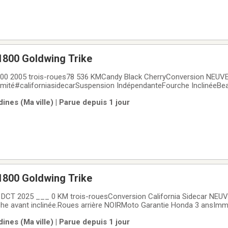
800 Goldwing Trike
00 2005 trois-roues78 536 KMCandy Black CherryConversion NEUV
llimité#californiasidecarSuspension IndépendanteFourche InclinéeB
f.entretien à jour ! prête à roulergarantie 1 mois/1700 km.35 995 $
nes (Ma ville) | Parue depuis 1 jour
Trois-roues. Prête pour
800 Goldwing Trike
EUVELe CSC Garantie
rche avant inclinée.Roues arrière NOIRMoto Garantie Honda 3 ansImma
 chance !!!
nes (Ma ville) | Parue depuis 1 jour