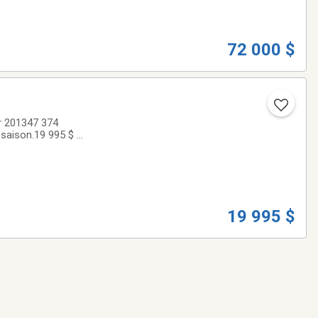
72 000 $
r 201347 374
saison.19 995 $ +
19 995 $