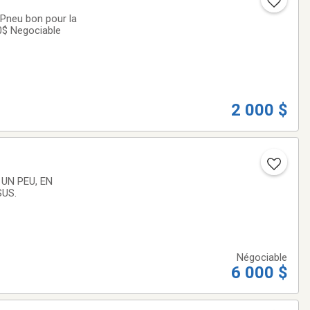
 Pneu bon pour la
00$ Negociable
2 000 $
UN PEU, EN
US.
Négociable
6 000 $