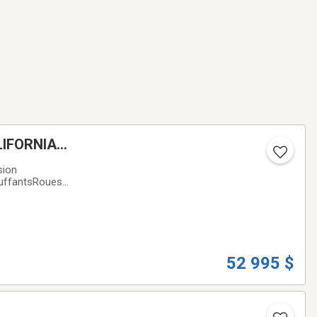
LIFORNIA
sion
auffantsRoues
'origine
52 995 $