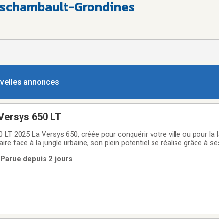
eschambault-Grondines
ouvelles annonces
Versys 650 LT
e ville ou pour la laisser loin
aire face à la jungle urbaine, son plein potentiel se réalise grâce à s
s qui permettent de vous transporter, vous, votre passager et vos b
| Parue depuis 2 jours
es