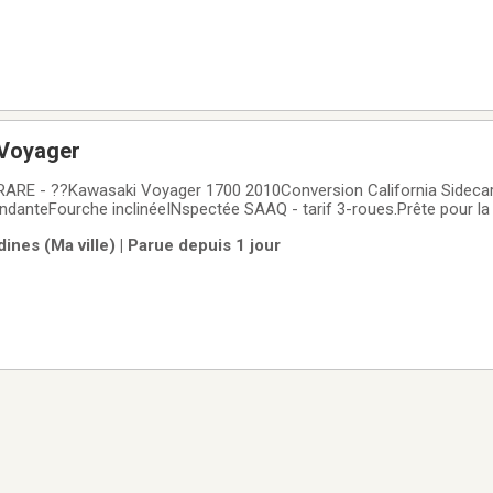
 Voyager
 RARE - ??Kawasaki Voyager 1700 2010Conversion California Sideca
anteFourche inclinéeINspectée SAAQ - tarif 3-roues.Prête pour la 
HANGEVENTE PARTICULIER.
nes (Ma ville) | Parue depuis 1 jour