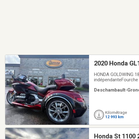
2020 Honda GL
SIDECAR
HONDA GOLDWING 1800
indépendanteFourche a
arrières CHROME 17''P
Deschambault-Grondi
rembourréAttache-rem
Kilométrage
12 993 km
Honda St 1100 