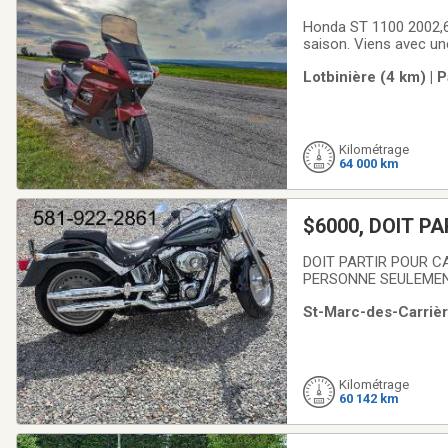
Honda ST 1100 2002,64
saison. Viens avec un
Lotbinière (4 km) | 
Kilométrage
64 000 km
DOIT PARTIR POUR C
PERSONNE SEULEMENT
St-Marc-des-Carrièr
Kilométrage
60 142 km