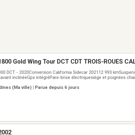
1800 Gold Wing Tour DCT CDT TROIS-ROUES CA
 DCT - 2020Conversion California Sidecar 202112 993 kmSuspen
vant inclinéeGps intégréPare-brise électriquesiège et poignées ch
are-choc chromePare-pierre cuirMoulure chrome contour aileSiège d
nes (Ma ville) | Parue depuis 6 jours
orqueImmatriculation tarifs 3-rouesPermis de
2002