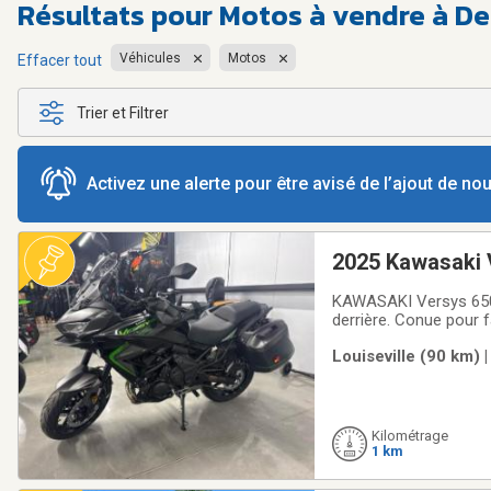
Résultats pour
Motos à vendre à D
Véhicules
Motos
Effacer tout
Trier et Filtrer
Activez une alerte pour être avisé de l’ajout de n
2025 Kawasaki 
KAWASAKI Versys 650 LT 2025 La Versys 650, créée pour conquérir votr
derrière. Conue pour f
de tourisme améliorée
Louiseville (90 km) 
prochaine aventure. L
Kilométrage
1 km