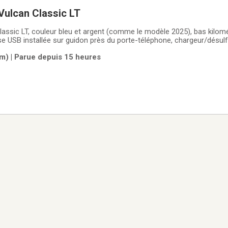
Vulcan Classic LT
assic LT, couleur bleu et argent (comme le modèle 2025), bas kilom
se USB installée sur guidon près du porte-téléphone, chargeur/désulf
installée, batterie flambant neuve, coussin de siège, freins et pneus 
m) | Parue depuis 15 heures
. Un