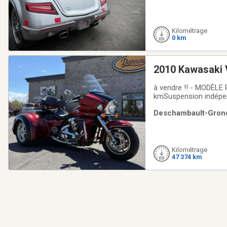
Kilométrage
0 km
2010 Kawasaki
à vendre !! - MODÈLE
kmSuspension indépend
1TAXE PAS D'ÉC
Deschambault-Grondi
Kilométrage
47 374 km