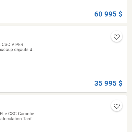
60 995 $
E CSC VIPER
eaucoup dajouts de
 +txTarif Réduit
35 995 $
triculation Tarif