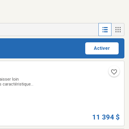
Activer
es caractéristiques
agages, vers votre
11 394 $