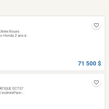
linée.Roues
oto Honda 2 ans.à
71 500 $
 inclinéePare-
5 $ +TX