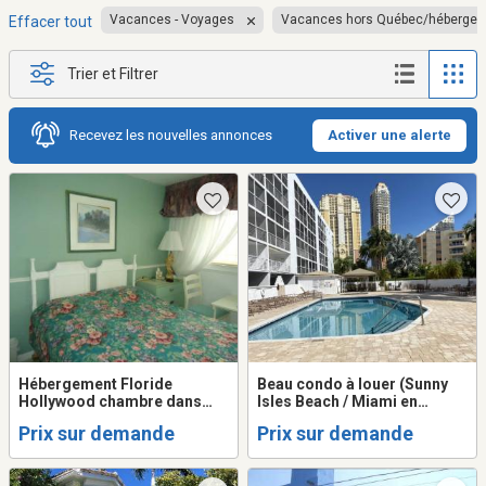
Vacances - Voyages
Vacances hors Québec/héberge
Effacer tout
Trier et Filtrer
Recevez les nouvelles annonces
Activer une alerte
Hébergement Floride
Beau condo à louer (Sunny
Hollywood chambre dans
Isles Beach / Miami en
condo
Floride)
Prix sur demande
Prix sur demande