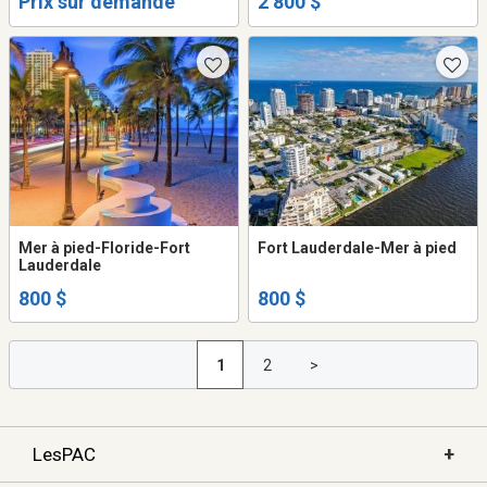
Prix sur demande
2 800 $
Mer à pied-Floride-Fort
Fort Lauderdale-Mer à pied
Lauderdale
800 $
800 $
1
2
>
+
LesPAC