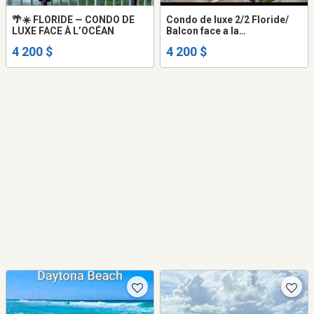
🌴☀️ FLORIDE — CONDO DE
Condo de luxe 2/2 Floride/
LUXE FACE À L’OCÉAN
Balcon face a la
mer/SPÉCIAL Août /Pet
4 200 $
4 200 $
accepté