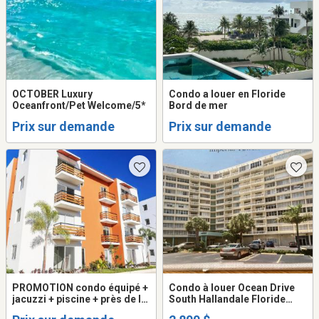
OCTOBER Luxury
Condo a louer en Floride
Oceanfront/Pet Welcome/5*
Bord de mer
Prix sur demande
Prix sur demande
PROMOTION condo équipé +
Condo à louer Ocean Drive
jacuzzi + piscine + près de la
South Hallandale Floride
plage
Impérial Towers.