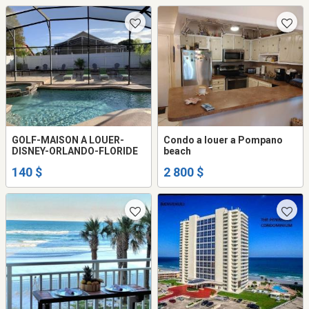
GOLF-MAISON A LOUER-
Condo a louer a Pompano
DISNEY-ORLANDO-FLORIDE
beach
140 $
2 800 $