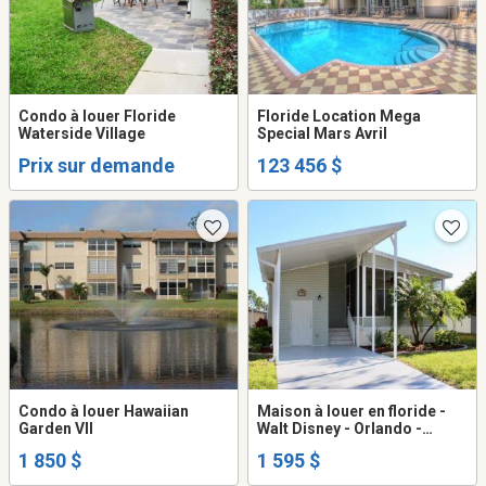
Condo à louer Floride
Floride Location Mega
Waterside Village
Special Mars Avril
Prix sur demande
123 456 $
Condo à louer Hawaiian
Maison à louer en floride -
Garden VII
Walt Disney - Orlando -
Kissimmee
1 850 $
1 595 $