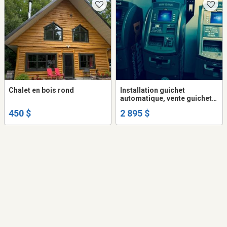
Chalet en bois rond
Installation guichet
automatique, vente guichet
automatique, location
450 $
2 895 $
guichet automatique,
distrubuteur de billets