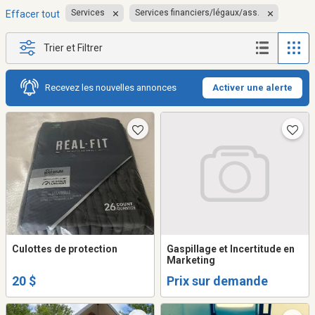
Services
Services financiers/légaux/ass.
Effacer tout
Trier et Filtrer
Recevez les nouvelles annonces
Activer une alerte
Culottes de protection
Gaspillage et Incertitude en
Marketing
20 $
Prix sur demande