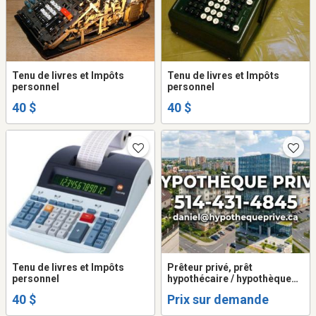
Tenu de livres et Impôts
Tenu de livres et Impôts
personnel
personnel
40 $
40 $
Tenu de livres et Impôts
Prêteur privé, prêt
personnel
hypothécaire / hypothèque
1e/2e rang taux 8% 100%
40 $
Prix sur demande
approuvé.