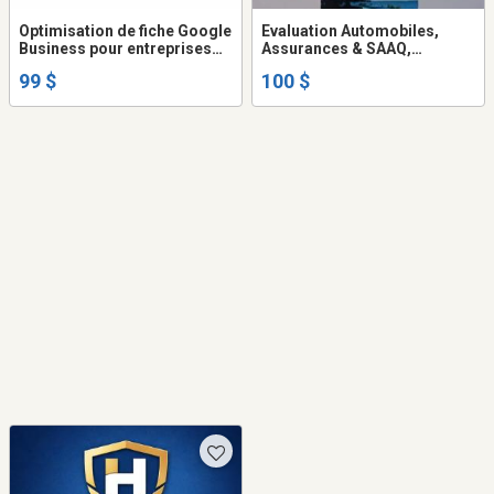
Optimisation de fiche Google
Evaluation Automobiles,
Business pour entreprises
Assurances & SAAQ,
locales
Montréal West Island,
99 $
100 $
Châteauguay, Valleyfield,
Vaudreuil