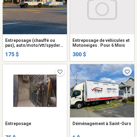
Entreposage (chauffé ou
Entreposage de véhicules et
pas), auto/moto/vtt/spyder/
Motoneiges . Pour 6 Mois
motoneige/roulotte/VR/
175 $
300 $
bateau/ponton/( max 9pi haut
) (extérieur cloturé)
Entreposage
Déménagement à Saint-Ours