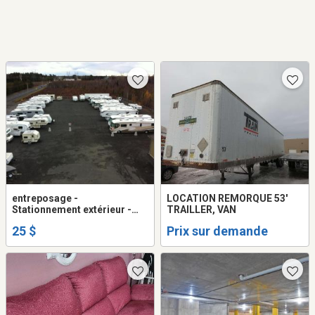
entreposage -
LOCATION REMORQUE 53'
Stationnement extérieur -
TRAILLER, VAN
roulotte - motorisé -
25 $
Prix sur demande
remorque - auto