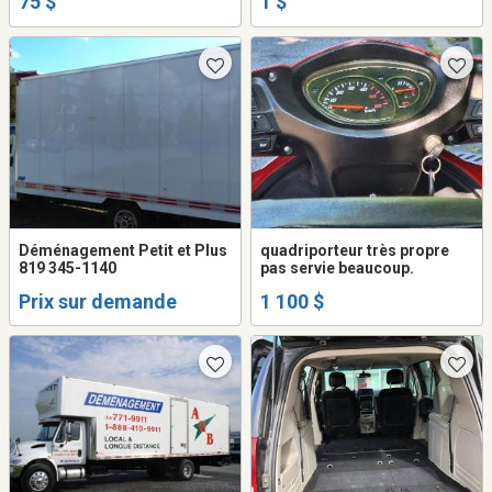
75 $
1 $
Déménagement Petit et Plus
quadriporteur très propre
819 345-1140
pas servie beaucoup.
Prix sur demande
1 100 $