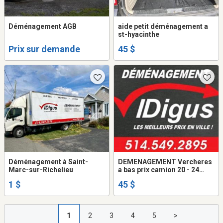
Déménagement AGB
aide petit déménagement a
st-hyacinthe
Prix sur demande
45 $
Déménagement à Saint-
DEMENAGEMENT Vercheres
Marc-sur-Richelieu
a bas prix camion 20 - 24
pieds + 2 demenageurs. 514-
1 $
45 $
549-2895
1
2
3
4
5
>