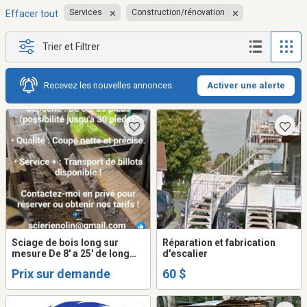
Services
Construction/rénovation
Effacer tout
Trier et Filtrer
Recevez les nouvelles annonces
Activer une alerte
Sciage de bois long sur
Réparation et fabrication
mesure De 8' a 25' de long
d'escalier
moulin ancestral trait de scie
Prix sur demande
60 $
ronde Bois très droit
production rapide emporter
nous vos billots