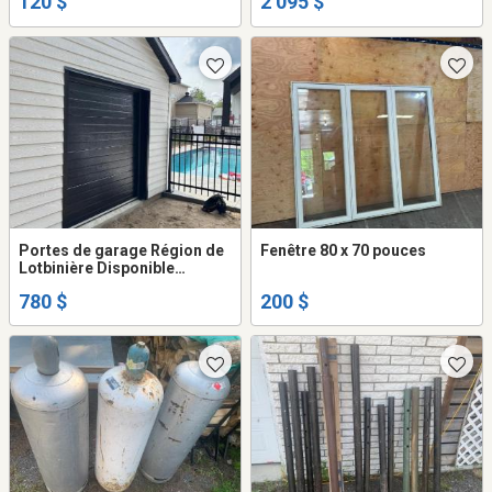
120 $
2 095 $
Portes de garage Région de
Fenêtre 80 x 70 pouces
Lotbinière Disponible
rapidement !
780 $
200 $