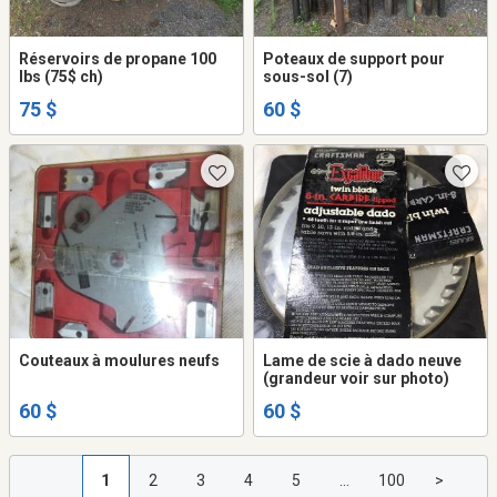
Réservoirs de propane 100
Poteaux de support pour
lbs (75$ ch)
sous-sol (7)
75 $
60 $
Couteaux à moulures neufs
Lame de scie à dado neuve
(grandeur voir sur photo)
60 $
60 $
1
2
3
4
5
...
100
>