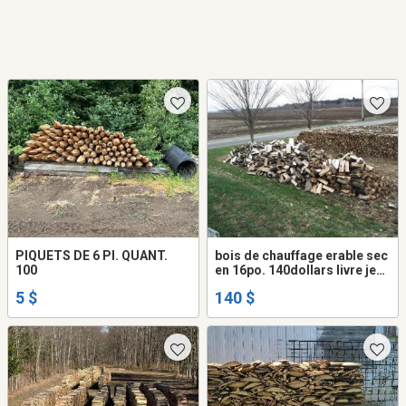
PIQUETS DE 6 PI. QUANT.
bois de chauffage erable sec
100
en 16po. 140dollars livre je
suis a St-Louis--de
5 $
140 $
Blandford et je livre dans un
rayon de 40 kilometresde-
Blandford