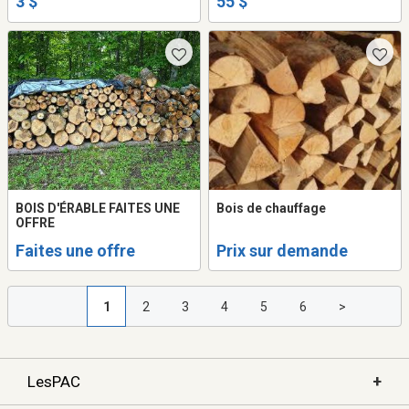
3 $
55 $
BOIS D'ÉRABLE FAITES UNE
Bois de chauffage
OFFRE
Faites une offre
Prix sur demande
1
2
3
4
5
6
>
+
LesPAC