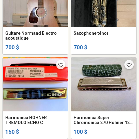
Guitare Normand Électro
Saxophone ténor
acoustique
700 $
700 $
Harmonica HOHNER
Harmonica Super
TREMOLO ECHO C
Chromonica 270 Hohner 12
trous en sol (G)
150 $
100 $