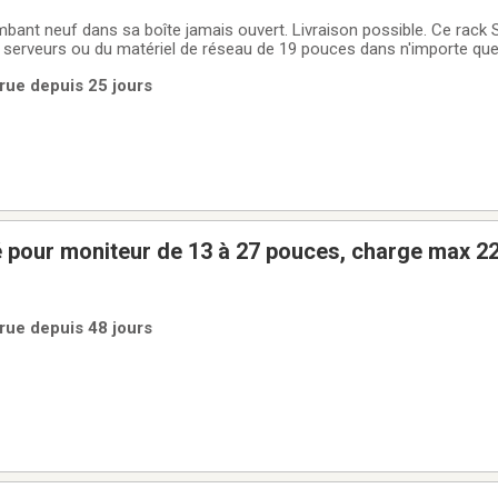
mbant neuf dans sa boîte jamais ouvert. Livraison possible. Ce rack 
 serveurs ou du matériel de réseau de 19 pouces dans n'importe que
en condition presque neuve et prêt à l'emploi. * Conception universel
rue depuis 25 jours
r à
é pour moniteur de 13 à 27 pouces, charge max 2
rue depuis 48 jours