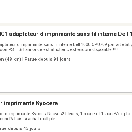
DELL Lex-M01-001 adaptateur d imprimante sans fil intern
terne Dell 1000 OPU709 parfait état prix $15.00 argent
comptant pas de livraison PS = Si l annonce est afficher c est encore disponible !!!!
n (48 km) | Parue depuis 91 jours
r imprimante Kyocera
 pour imprimante KyoceraNeuves2 bleues, 1 rouge et 1 jauneVoir ph
cuneRabais si achat multiple
rue depuis 45 jours