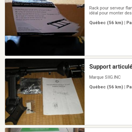
Rack pour serveur fla
idéal pour monter des
rack standard. Il est 
Québec (56 km) | Pa
réglable pour s'adapte
Support articul
Marque SIIG.INC
Québec (56 km) | Pa