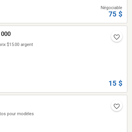
Négociable
75 $
e Dell 1000
15 $
otos pour modèles