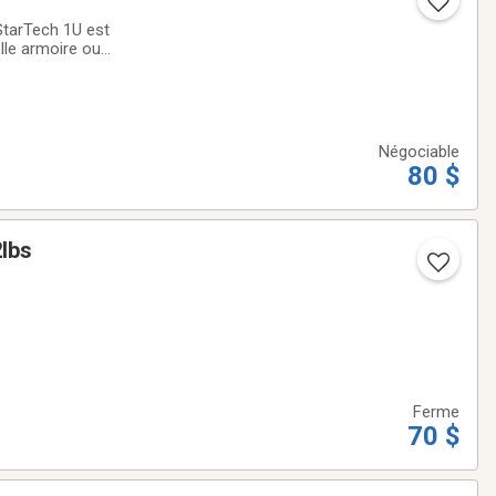
StarTech 1U est
lle armoire ou
le 1U* Profondeur
Négociable
80 $
2lbs
Ferme
70 $