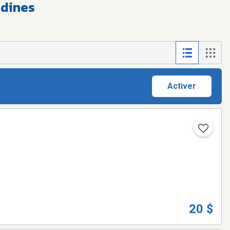
ndines
Activer
20 $