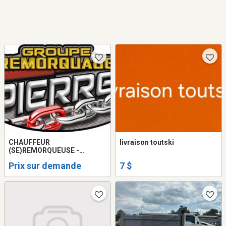
CHAUFFEUR
livraison toutski
(SE)REMORQUEUSE -
TOWING DEMANDÉ ET
Prix sur demande
7 $
CHAUFFEUR DE QUICK