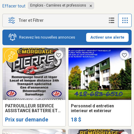
Emplois - Carrières et professions
Effacer tout
Trier et Filtrer
Recevez les nouvelles annonces
Activer une alerte
PATROUILLEUR SERVICE
Personnel d entretien
ASSISTANCE BATTERIE ET
interieur et extérieur
CHAUFFEUR
Prix sur demande
18 $
REMORQUEUSE/TOWING