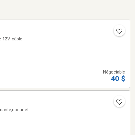
e 12V, câble
Négociable
40 $
uriante,coeur et