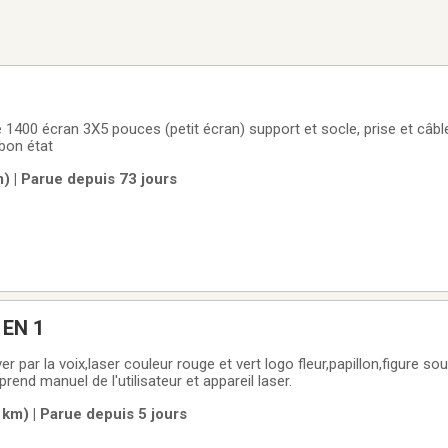
 1400 écran 3X5 pouces (petit écran) support et socle, prise et câbl
bon état
) | Parue depuis 73 jours
EN 1
er par la voix,laser couleur rouge et vert logo fleur,papillon,figure so
rend manuel de l'utilisateur et appareil laser.
km) | Parue depuis 5 jours