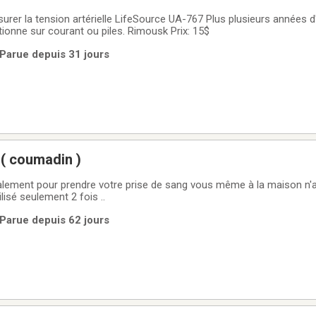
rer la tension artérielle LifeSource UA-767 Plus plusieurs années d'
tionne sur courant ou piles. Rimousk Prix: 15$
 Parue depuis 31 jours
( coumadin )
t pour prendre votre prise de sang vous même à la maison n'avez plus à vous
ilisé seulement 2 fois ..
 Parue depuis 62 jours