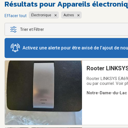
Résultats pour
Appareils électroniq
Électronique
Autres
Effacer tout
Trier et Filtrer
Activez une alerte pour être avisé de l’ajout de n
Rooter LINKSYS
Rooter LINKSYS EA69
ou par courriel. Voir 
Notre-Dame-du-Lac (