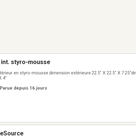
 int. styro-mousse
ntérieur en styro-mousse.dimension extérieure:22.5" X 22.5" X 7.25"d
X 4"
 Parue depuis 16 jours
feSource