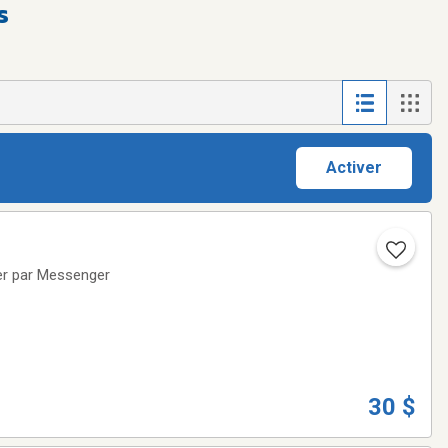
s
Activer
er par Messenger
30 $