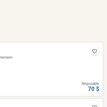
imension
Négociable
70 $