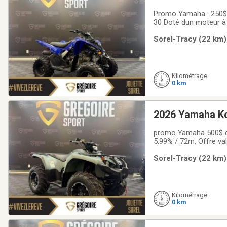
Promo Yamaha : 250$ de rabais déjà déduit OU Financement à partir de 2.99% Offre valide jusqu'au 2026-09-
30 Doté dun moteur à injection de 112 cm3 à démarrage électrique et du style légendaire qui caractérise le
Raptor, ce VTT conu pour
Sorel-Tracy (22 km)
côte-à-côte
Kilométrage
0 km
2026 Yamaha K
promo Yamaha 500$ de
5.99% / 72m. Offre va
terrains avec les VTT
Sorel-Tracy (22 km)
performance et confo
Kilométrage
0 km