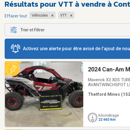
Résultats pour
VTT à vendre à Con
Véhicules
VTT
Effacer tout
Trier et Filtrer
Activez une alerte pour être avisé de l’ajout de n
2024 Can-Am Ma
Maverick X3 XDS TU
AVANTWINCHSPOT LU
Essence, Transmission
Thetford Mines (152
cylindres, 200.0 CV, 9
Kilométrage
22 663 km