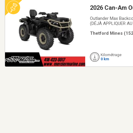
2026 Can-Am Ou
Outlander Max Backc
(DÉJÀ APPLIQUER AU
D'INTÉRÊT : | 1.99%/
Thetford Mines (152
Transmission: Automa
Kilométrage
0 km