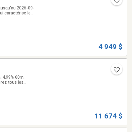
s. VTT et
4 949 $
, 4.99% 60m,
rez tous les
 Robustesse,
11 674 $