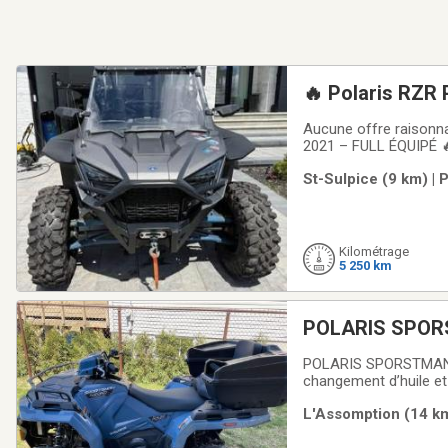
🔥 Polaris RZR 
Aucune offre raisonna
2021 – FULL ÉQUIPÉ 🔥
2021✔️ Kilométrage : 
St-Sulpice (9 km) | 
rouille / très propr
Kilométrage
5 250 km
POLARIS SPORS
POLARIS SPORSTMAN 
changement d’huile et 
sérieuse seulement sv
L'Assomption (14 km