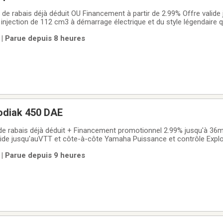
 les jeunes est un véritable plaisir pour les pilotes âgés de 10ans et plu
 | Parue depuis 8 heures
odiak 450 DAE
 rabais déjà déduit + Financement promotionnel 2.99% jusqu'à 36m
lide jusqu'auVTT et côte-à-côte Yamaha Puissance et contrôle Explo
 Yamaha Kodiak, Grizzly et les côte-à-côte Viking, Wolverine, RMAX.
 | Parue depuis 9 heures
rt au rendez-vous. En stock