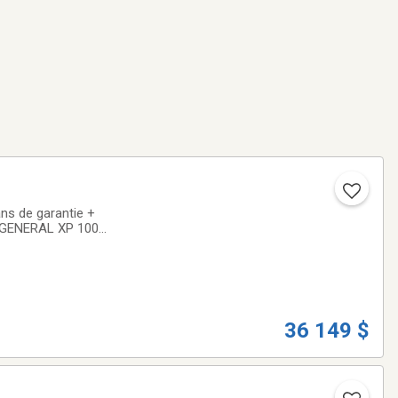
ns de garantie +
le GENERAL XP 1000
te Les côte-à-côte
36 149 $