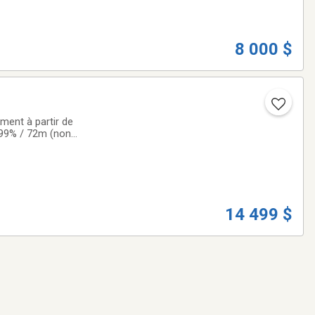
8 000 $
ment à partir de
.99% / 72m (non
nouveaux sentiers
14 499 $