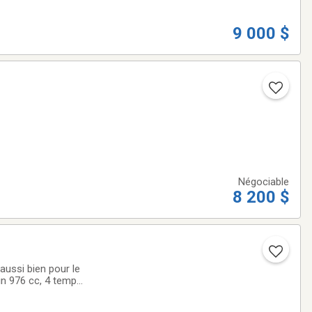
9 000 $
Négociable
8 200 $
ussi bien pour le
win 976 cc, 4 temps
s haute, basse,