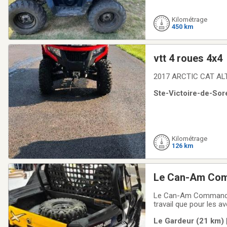
Kilométrage
450 km
vtt 4 roues 4x4
2017 ARCTIC CAT AL
Ste-Victoire-de-Sore
Kilométrage
126 km
Le Can-Am Com
Le Can-Am Commander 
travail que pour les a
à injection électroni
Le Gardeur (21 km) |
neutre, marche arrière