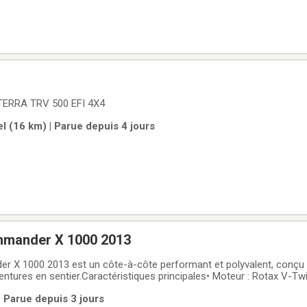
TERRA TRV 500 EFI 4X4
l (16 km) | Parue depuis 4 jours
mander X 1000 2013
X 1000 2013 est un côte-à-côte performant et polyvalent, conçu a
ventures en sentier.Caractéristiques principales• Moteur : Rotax V-T
que• Puissance : 85 chevaux (63,4 kW)• Transmission : CVT avec mode
 Parue depuis 3 jours
 et