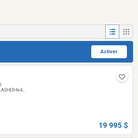
Activer
R
LASHER4x4,
liquide, 3
19 995 $