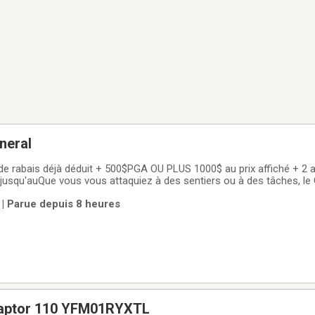
neral
e rabais déjà déduit + 500$PGA OU PLUS 1000$ au prix affiché + 2 a
 jusqu'auQue vous vous attaquiez à des sentiers ou à des tâches, 
os ambitions.Côte-à-côte Polaris Puissance et polyvalence hors rou
 | Parue depuis 8 heures
rformance,
aptor 110 YFM01RYXTL