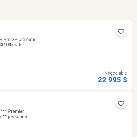
R Pro XP Ultimate
XP Ultimate
'appui✔️ Aucune
Négociable
22 995 $
*** Premier
le ** personne
très peu.