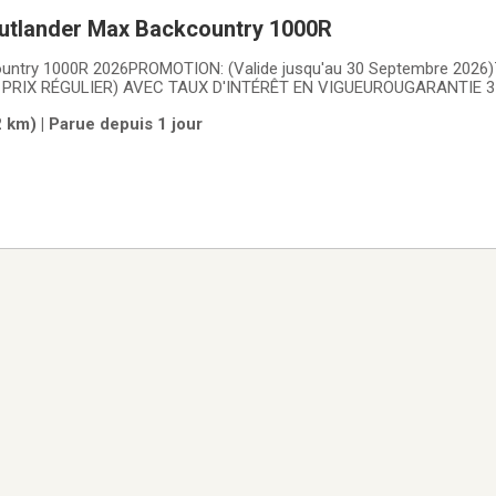
tlander Max Backcountry 1000R
ountry 1000R 2026PROMOTION: (Valide jusqu'au 30 Septembre 2026
 PRIX RÉGULIER) AVEC TAUX D'INTÉRÊT EN VIGUEUROUGARANTIE
36mois OU 2.99%/60mois OU 4,99%/72mois OU 5.49%/84mois4x4, Es
 km) | Parue depuis 1 jour
tique, L-H-N-R-P vitesses, Système de refroidissement: