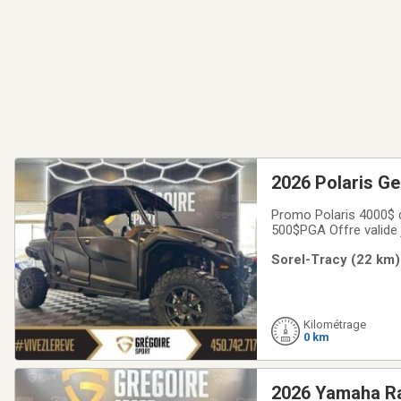
2026 Polaris Ge
Promo Polaris 4000$ d
500$PGA Offre valide
est à la hauteur de v
Sorel-Tracy (22 km)
Polaris combinent pe
Kilométrage
0 km
2026 Yamaha R