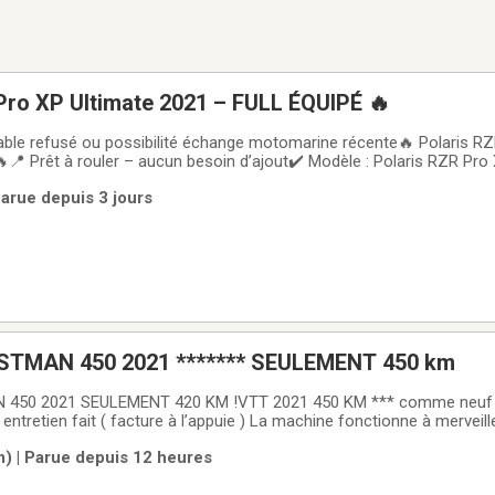
Pro XP Ultimate 2021 – FULL ÉQUIPÉ 🔥
ble refusé ou possibilité échange motomarine récente🔥 Polaris RZ
📍 Prêt à rouler – aucun besoin d’ajout✔️ Modèle : Polaris RZR Pro 
5200 km (excellent état)✔️ Toujours bien entretenu avec factures à l
Parue depuis 3 jours
e🔊 ÉQUIPEMENTS
TMAN 450 2021 ******* SEULEMENT 450 km
450 2021 SEULEMENT 420 KM !VTT 2021 450 KM *** comme neuf 
entretien fait ( facture à l’appuie ) La machine fonctionne à merveil
p 438-989-0912 ** Nous vendons le VTT parce que nous l’utilisons 
) | Parue depuis 12 heures