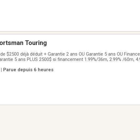
portsman Touring
de $2500 déjà déduit + Garantie 2 ans OU Garantie 5 ans OU Finance
arantie 5 ans PLUS 2500$ si financement 1.99%/36m, 2.99% /60m, 4
rantie) Offre valide jusqu'auAméliorez vos aventures et explorez de 
 | Parue depuis 6 heures
 et au