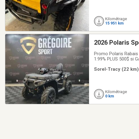
Kilométrage
15 951 km
2026 Polaris S
Promo Polaris Rabais 
1.99% PLUS 500$ si G
éligible à la promo ga
Sorel-Tracy (22 km)
grâce à la fiabilité 4x4
Kilométrage
0 km