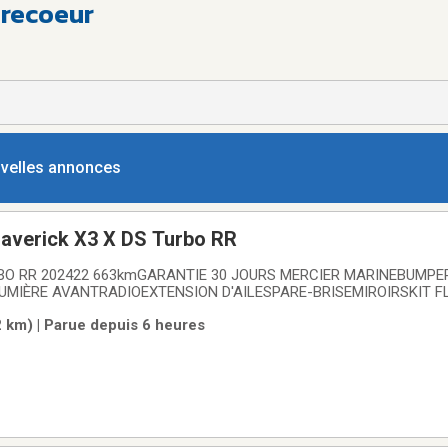
trecoeur
ouvelles annonces
verick X3 X DS Turbo RR
RBO RR 202422 663kmGARANTIE 30 JOURS MERCIER MARINEBUMPE
MIÈRE AVANTRADIOEXTENSION D'AILESPARE-BRISEMIROIRSKIT F
: CVT, L-H-N-R-P vitesses, Système de refroidissement: Refroidi au 
 km) | Parue depuis 6 heures
00.0 CC, Garantie: 30 JOURS----------------------4x4, Gasoline,