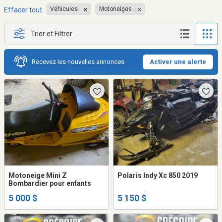
Véhicules
Motoneiges
Effacer tout
Trier et Filtrer
Recevez les nouvelles annonces
Activer une alerte
Motoneige Mini Z
Polaris Indy Xc 850 2019
Bombardier pour enfants
5 000 $
5 150 $