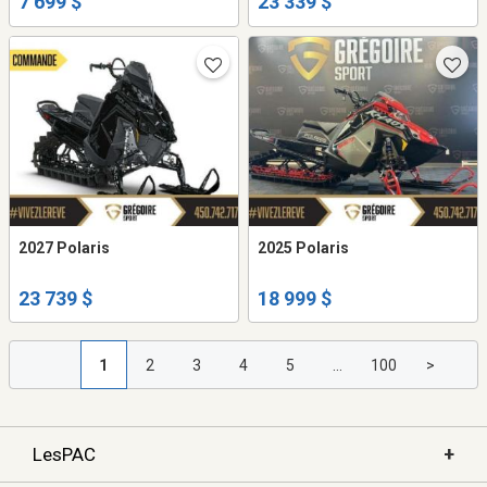
7 699 $
23 339 $
2027 Polaris
2025 Polaris
23 739 $
18 999 $
1
2
3
4
5
...
100
>
+
LesPAC