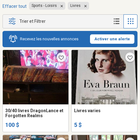
Sports - Loisirs
Livres
Effacer tout
Trier et Filtrer
Recevez les nouvelles annonces
Activer une alerte
30/40 livres DragonLance et
Livres varies
Forgotten Realms
100 $
5 $