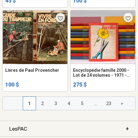
45 $
100 $
Livres de Paul Provencher
Encyclopédie famille 2000 -
Lot de 24 volumes - 1971 -
Family Encyclopedia 2000 -
100 $
275 $
set of 24 volumes
1
2
3
4
5
...
23
>
+
LesPAC