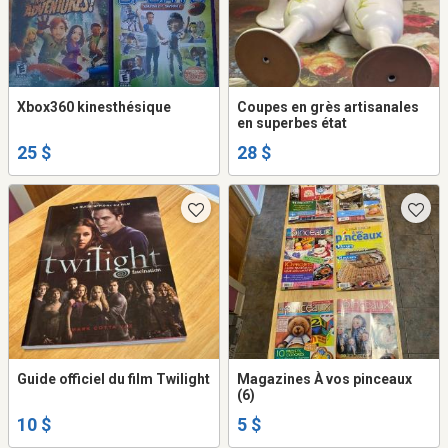
Xbox360 kinesthésique
Coupes en grès artisanales
en superbes état
25 $
28 $
Guide officiel du film Twilight
Magazines À vos pinceaux
(6)
10 $
5 $