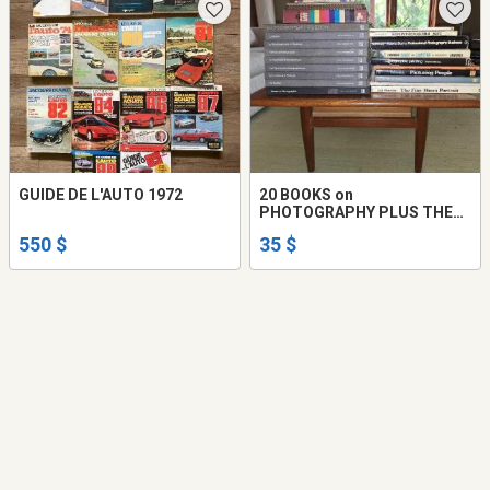
GUIDE DE L'AUTO 1972
20 BOOKS on
PHOTOGRAPHY PLUS THE
TIME-LIFE COLLECTION - 20
550 $
35 $
LIVRES sur la
PHOTOGRAPHIE PLUS
COLLECTION TIME-LIFE