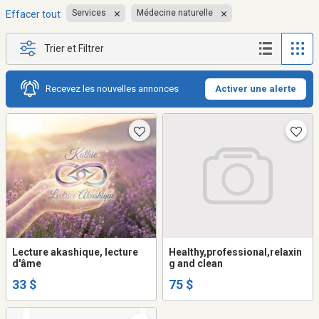
Services
Médecine naturelle
Effacer tout
Trier et Filtrer
Recevez les nouvelles annonces
Activer une alerte
Lecture akashique, lecture
Healthy,professional,relaxin
d'âme
g and clean
33 $
75 $