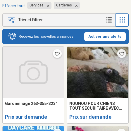
Services
Garderies
Effacer tout
Trier et Filtrer
Recevez les nouvelles annonces
Activer une alerte
Gardiennage 263-355-3231
NOUNOU POUR CHIENS
TOUT SECURITAIRE AVEC
COUR CLOTUREE..24HRS
Prix sur demande
Prix sur demande
SUR 24 SUR PLACE. 20ANS
EXPERIENCE