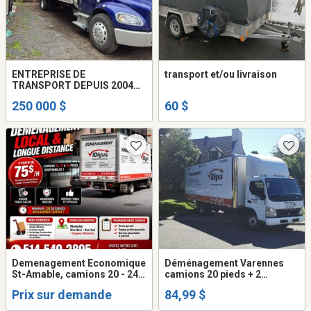
ENTREPRISE DE
transport et/ou livraison
TRANSPORT DEPUIS 2004
(22 ANS) CLÉ EN MAIN À
250 000 $
60 $
VENDRE
Demenagement Economique
Déménagement Varennes
St-Amable, camions 20 - 24
camions 20 pieds + 2
pieds + 2 demenageurs (
déménageurs ( frais Gas -
Prix sur demande
84,99 $
frais gas - disel inclus dans
diesel inclus dans prix ... )
prix ... )