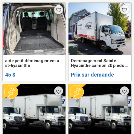
aide petit déménagement a
Demenagement Sainte
st-hyacinthe
Hyacinthe camion 20 pieds +
2 demenageurs . 514-549-
45 $
Prix sur demande
2895