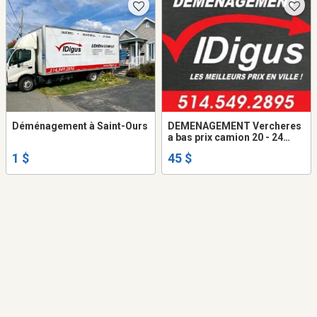
Déménagement à Saint-Ours
DEMENAGEMENT Vercheres
a bas prix camion 20 - 24
pieds + 2 demenageurs. 514-
1 $
45 $
549-2895