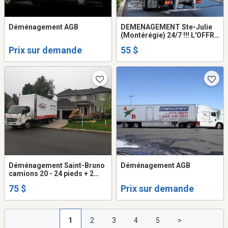
Déménagement AGB
DEMENAGEMENT Ste-Julie
(Montérégie) 24/7 !!! L'OFFRE
SPECIALE a partir de 55$/H
Prix sur demande
55 $
camion 20 - 24 pieds + 2
demenageurs
Déménagement Saint-Bruno
Déménagement AGB
camions 20 - 24 pieds + 2
déménageurs ( frais Gas -
75 $
Prix sur demande
diesel inclus dans prix ... )
1
2
3
4
5
>