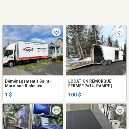
Déménagement à Saint-
LOCATION REMORQUE
Marc-sur-Richelieu
FERMÉE 7x14 | RAMPE |
DÉMÉNAGEMENT | MOTO |
1 $
100 $
L’ASSOMPTION