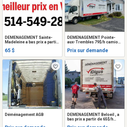
DEMENAGEMENT Sainte-
DEMENAGEMENT Pointe-
Madeleine a bas prix a partir
aux-Trembles 79$/h camion
de 65$/h camion 20 - 24
+ 2 demenageurs . 514-549-
65 $
Prix sur demande
pieds +2 demenageurs. 514-
2895
549-2895
Déménagement AGB
DEMENAGEMENT Beloeil , a
bas prix a partir de 65$/h
camion 20 - 24 pieds +2