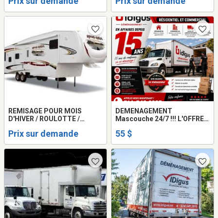
Prix sur demande
Prix sur demande
demenageurs.514-549-2895
REMISAGE POUR MOIS
DEMENAGEMENT
D'HIVER / ROULOTTE /
Mascouche 24/7 !!! L'OFFRE
MOTORISE / BATEAUX /
SPECIALE a partir de 55$ par
Prix sur demande
55 $
EXTÉRIEUR SVP
heure
COMMUNIQUER PAR tel 450
467-0736