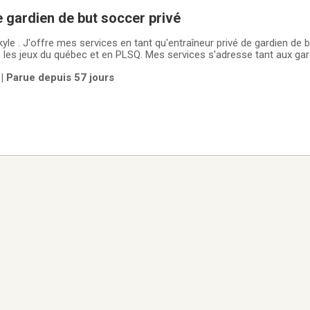
 gardien de but soccer privé
kyle . J'offre mes services en tant qu'entraîneur privé de gardien de b
qu'avancés. Région de terrebonne seulement. Pour me rejoindre via SMS: 438-827-0169
| Parue depuis 57 jours