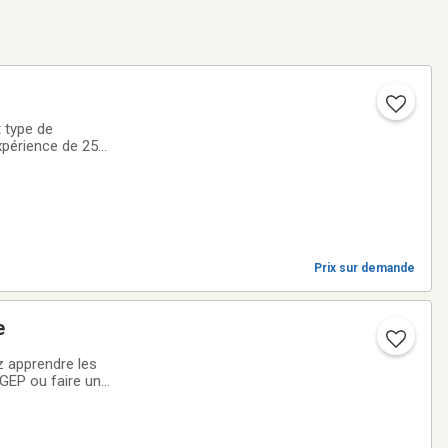
e
périence de 25
Prix sur demande
que