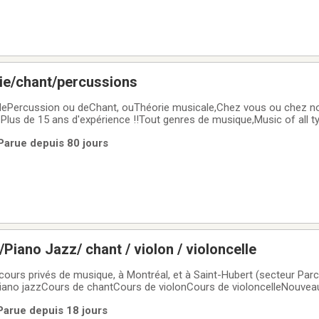
ie/chant/percussions
 dePercussion ou deChant, ouThéorie musicale,Chez vous ou chez no
! Plus de 15 ans d'expérience !!Tout genres de musique,Music of all 
NOTRE domicile.Home teaching.1h ou 3/4h, PRIX Très compétitif !!!P
Parue depuis 80 jours
Piano Jazz/ chant / violon / violoncelle
urs privés de musique, à Montréal, et à Saint-Hubert (secteur Parc 
piano jazzCours de chantCours de violonCours de violoncelleNouvea
e piano JAZZ : Impro / Rythmique / / harmonie / Voicings / Analyse 
Parue depuis 18 jours
/ou sans /