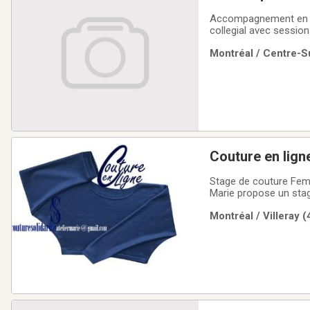
Accompagnement en mat
collegial avec session
Montréal / Centre-Su
Couture en lign
Stage de couture Femme en webinaire : Top Stretch Man
Marie propose un sta
les jeudis 20 et 27 a
Montréal / Villeray 
et + Séance gratuite d