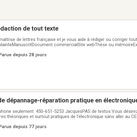
édaction de tout texte
aîtrise de lettres française et je vous aide à rédiger ou corriger tout type d
 plainteManuscritDocument commercialSite webThèse ou mémoireEx
Parue depuis 28 jours
Cours de base de dépannage-réparation pratique en électroni
quesPAS de textos.Vous désirez apprendre les
 l'électronique sans aller au CEGEP ou faire un
ien utiliser un multimètre numérique (voltage, courant,
Parue depuis 77 jours
hm