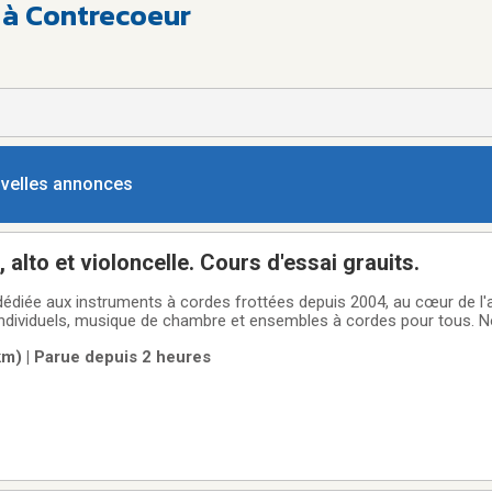
 à Contrecoeur
ouvelles annonces
 alto et violoncelle. Cours d'essai grauits.
dédiée aux instruments à cordes frottées depuis 2004, au cœur de l
individuels, musique de chambre et ensembles à cordes pour tous. 
la rentrée ! Formulaire à remplir ici sur le site !
m) | Parue depuis 2 heures