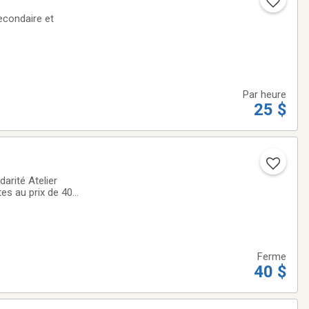
econdaire et
Par heure
25 $
es au prix de 40$
 niveau débutante
Ferme
40 $