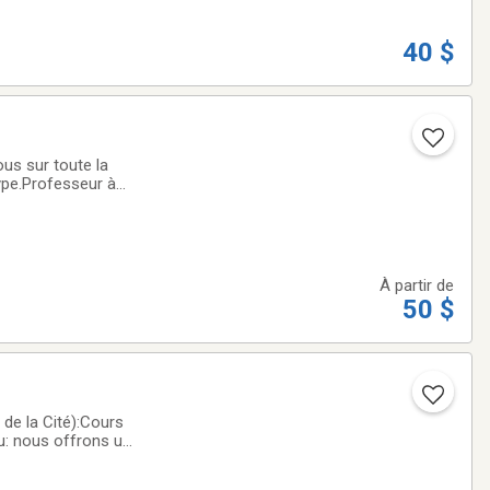
40 $
us sur toute la
type.Professeur à
ascal Turcotte,
À partir de
50 $
de la Cité):Cours
u: nous offrons un
de standards,