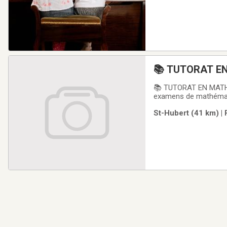
📚 TUTORAT E
📚 TUTORAT EN MATH
examens de mathémati
titulaire d'un DESS en
St-Hubert (41 km) | 
secondaire.✅ Mathéma