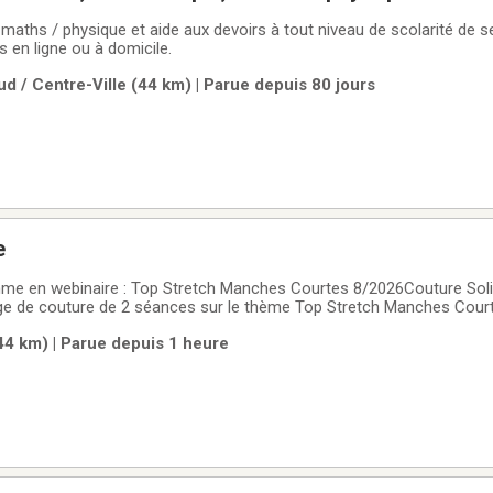
hs / physique et aide aux devoirs à tout niveau de scolarité de s
s en ligne ou à domicile.
d / Centre-Ville (44 km) | Parue depuis 80 jours
e
ches Courtes 8/2026Couture Solidarité Atelier
ge de couture de 2 séances sur le thème Top Stretch Manches Court
oût 2026 à 8 PMPatron à vos mesures fourni, 3 longueurs proposées,
(44 km) | Parue depuis 1 heure
’infos organisée le