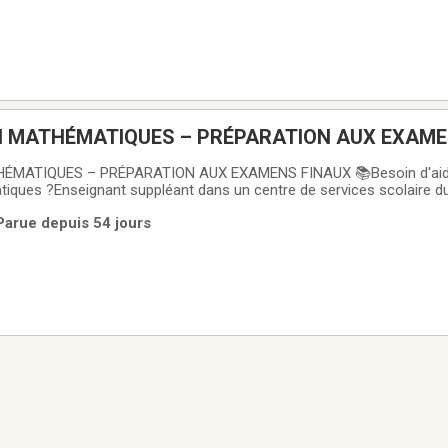
N MATHÉMATIQUES – PRÉPARATION AUX EXAME
ÉMATIQUES – PRÉPARATION AUX EXAMENS FINAUX 📚Besoin d'aide 
ques ?Enseignant suppléant dans un centre de services scolaire d
 génie électrique, j'offre des séances de tutorat personnalisées pour 
Parue depuis 54 jours
tiques secondaire 1 à 5 ✅ CST, SN