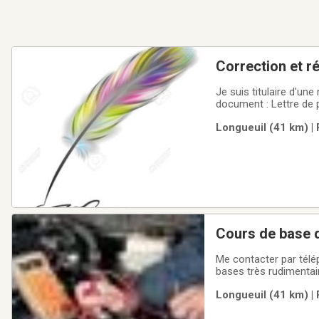
Correction et r
Je suis titulaire d'une m
document : Lettre de
ans dans bien des domaines .Tarif raisonnable (à l'heure ou au forfait )Je parle anglais et espagnol.Au plaisir
Longueuil (41 km) | 
de vous aider
Me contacter par téléphone seulement. 450-651-5253 Jac
bases très rudimentaires théoriques et surtout pratiques de
DEP dans une polyvalente?Je vous enseignerai à b
Longueuil (41 km) | 
résistance), la loi d'O