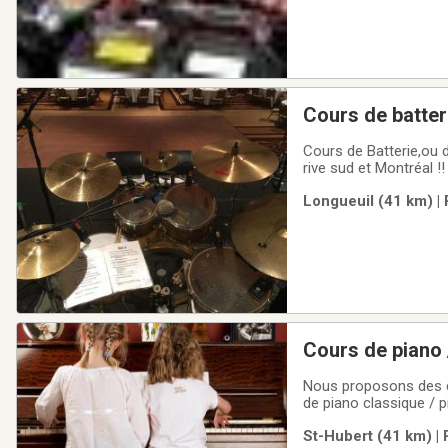
Cours de batter
Cours de Batterie,ou
rive sud et Montréal !
VOTRE domicile, ou à 
Longueuil (41 km) | 
514 293 3028.
Cours de piano /
Nous proposons des co
de piano classique / 
cours très apprécié d
St-Hubert (41 km) | 
etc.... Approche avec