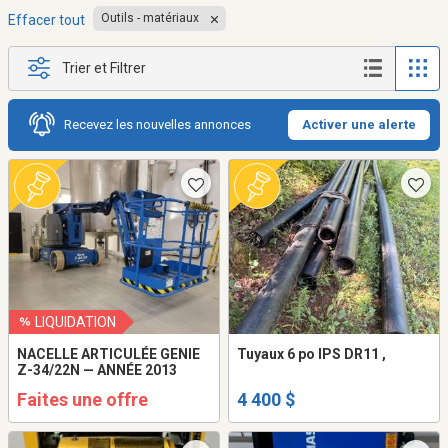
Outils - matériaux
Effacer tout
Trier et Filtrer
Recevez les nouvelles annonces
Activer une alerte
LIQUIDATION
NACELLE ARTICULÉE GENIE
Tuyaux 6 po IPS DR11 ,
Z-34/22N — ANNÉE 2013
Faites une offre
4 400 $