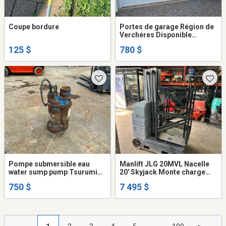
Coupe bordure
Portes de garage Région de
Verchéres Disponible
rapidement !
125 $
780 $
Pompe submersible eau
Manlift JLG 20MVL Nacelle
water sump pump Tsurumi
20' Skyjack Monte charge
KT745 5-60
Lève personne Genie Scissor
750 $
7 495 $
Lift