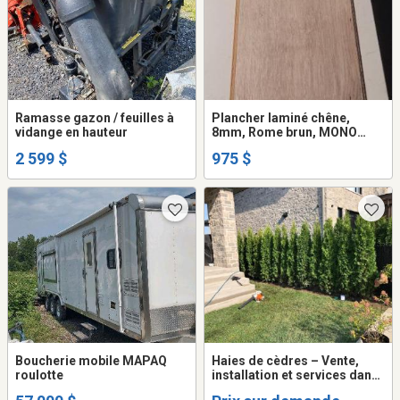
Ramasse gazon / feuilles à
Plancher laminé chêne,
vidange en hauteur
8mm, Rome brun, MONO
SERRA
2 599 $
975 $
Boucherie mobile MAPAQ
Haies de cèdres – Vente,
roulotte
installation et services dans
plusieurs régions du Québec