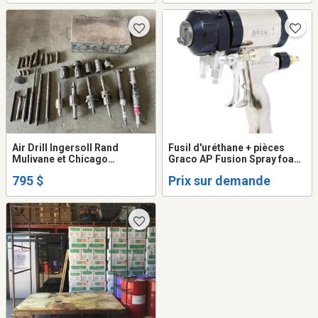
degreaser pièce clean
Air Drill Ingersoll Rand
Fusil d'uréthane + pièces
Mulivane et Chicago
Graco AP Fusion Spray foam
Pneumatic + Pipe Expander
gun + parts
795 $
Prix sur demande