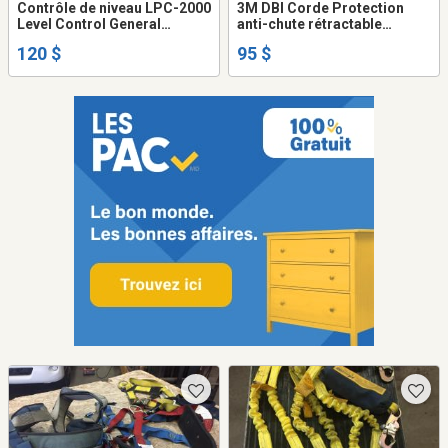
Contrôle de niveau LPC-2000
3M DBI Corde Protection
Level Control General
anti-chute rétractable
Purpose McDonnell & Miller
Harnais Talon 3101001C Self
120 $
95 $
ITT Industries
Retracting Lifeline