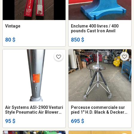
Vintage
Enclume 400 livres / 400
pounds Cast Iron Anvil
80 $
850 $
Air Systems ASI-2900 Venturi
Perceuse commerciale sur
Style Pneumatic Air Blower
pied 1" H.D. Black & Decker
3752CFM
1425 Stand drill
95 $
695 $