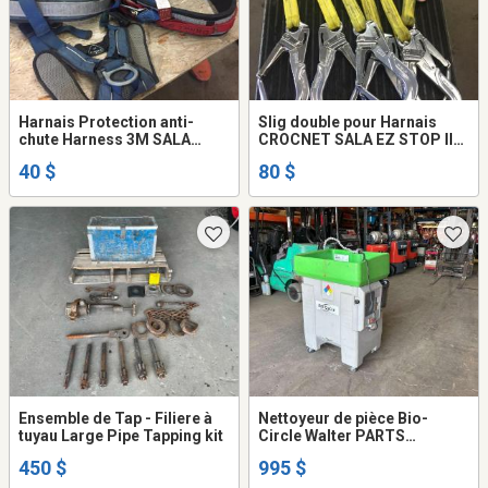
Harnais Protection anti-
Slig double pour Harnais
chute Harness 3M SALA
CROCNET SALA EZ STOP II
ExoFit XP, Surety Harness et
Shock-Absorbing
40 $
80 $
autre
Ensemble de Tap - Filiere à
Nettoyeur de pièce Bio-
tuyau Large Pipe Tapping kit
Circle Walter PARTS
CLEANING SYSTEMS Washer
450 $
995 $
Dégraisseur Cleaner