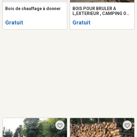
Bois de chauffage à donner
BOIS POUR BRULER A
L,EXTERIEUR , CAMPING OU
AUTRE erable et bouleau
Gratuit
Gratuit
GRATUIT