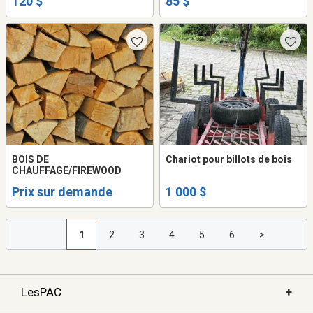
120 $
85 $
BOIS DE
Chariot pour billots de bois
CHAUFFAGE/FIREWOOD
Prix sur demande
1 000 $
1
2
3
4
5
6
>
+
LesPAC