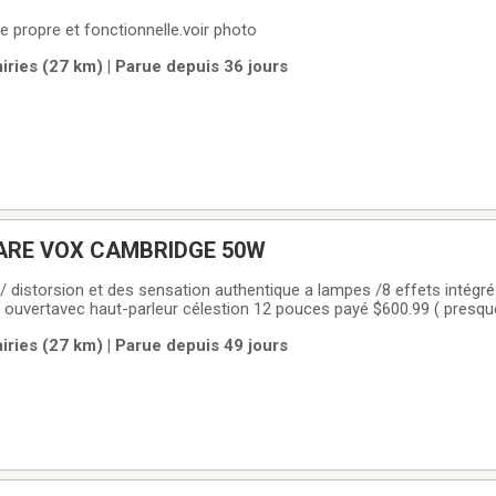
re propre et fonctionnelle.voir photo
ries (27 km) | Parue depuis 36 jours
AMPLI DE GUITARE VOX CAMBRIDGE 50W
/ distorsion et des sensation authentique a lampes /8 effets intégr
rleur célestion 12 pouces payé $600.99 ( presque neuve servi 4
ries (27 km) | Parue depuis 49 jours