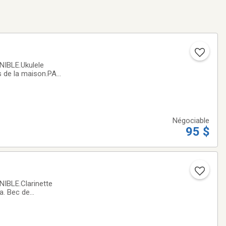
IBLE.Ukulele
rs de la maison.PAS
Négociable
95 $
BLE.Clarinette
a. Bec de
ENT INTERAC, JE