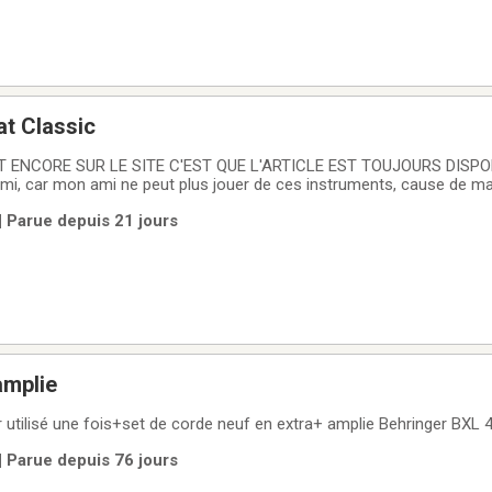
t Classic
 ENCORE SUR LE SITE C'EST QUE L'ARTICLE EST TOUJOURS DISPON
mi, car mon ami ne peut plus jouer de ces instruments, cause de ma
neuf presque pas servi, n'a jamais été utilisé hors de la maison.- Gu
| Parue depuis 21 jours
MENT INTERAC, JE PRENT SEULEMENT DE
amplie
r utilisé une fois+set de corde neuf en extra+ amplie Behringer BXL 
| Parue depuis 76 jours