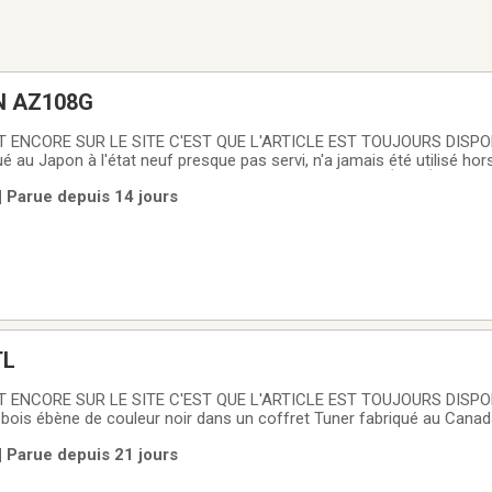
N AZ108G
 ENCORE SUR LE SITE C'EST QUE L'ARTICLE EST TOUJOURS DISPON
 au Japon à l'état neuf presque pas servi, n'a jamais été utilisé ho
C, JE PRENT SEULEMENT DE L'ARGENT COMPTANT DÉSOLÉ.
| Parue depuis 14 jours
TL
ENCORE SUR LE SITE C'EST QUE L'ARTICLE EST TOUJOURS DISPONI
ois ébène de couleur noir dans un coffret Tuner fabriqué au Canad
ntage d'origine Huttl, fabriqué en Allemagne de l'Ouest.PAS DE PAIEM
| Parue depuis 21 jours
E L'ARGENT COMPTANT DÉSOLÉ.