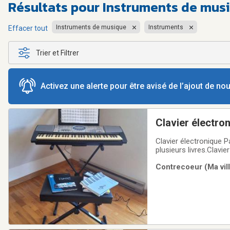
Résultats pour
Instruments de musi
Instruments de musique
Instruments
Effacer tout
Trier et Filtrer
Activez une alerte pour être avisé de l’ajout de n
Clavier électr
Clavier électronique 
plusieurs livres.Clavie
Contrecoeur (Ma vill