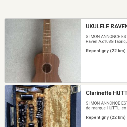
UKULELE RAVE
SI MON ANNONCE EST
Raven AZ108G fabriqué
DE PAIEMENT INTERA
Repentigny (22 km) 
Clarinette HUT
SI MON ANNONCE EST 
de marque HUTTL, en b
clarinette en bois vi
Repentigny (22 km) 
PRENT SEULEMENT D