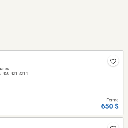
euses
au 450 421 3214
Ferme
650 $