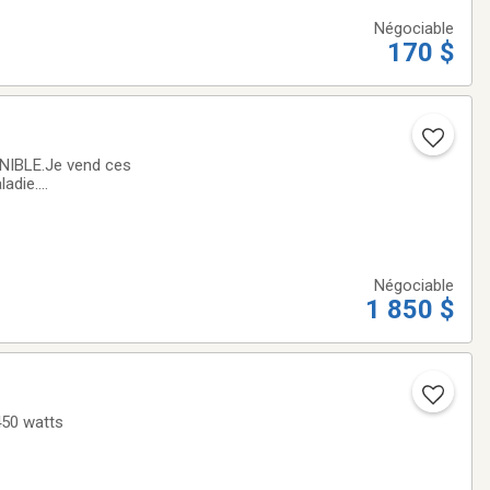
Négociable
170 $
IBLE.Je vend ces
ladie.
itare G&L Asat
Négociable
1 850 $
450 watts