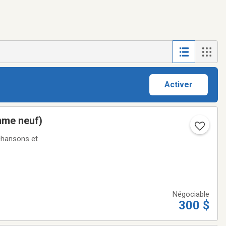
Activer
mme neuf)
 chansons et
Négociable
300 $