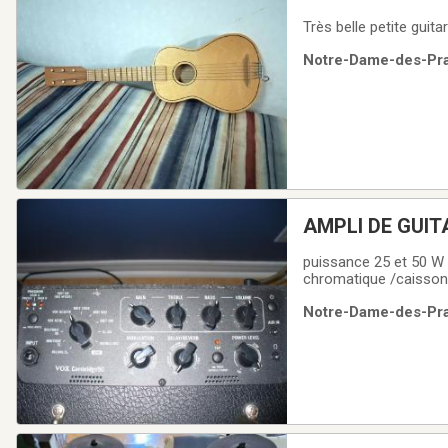
Très belle petite guita
Notre-Dame-des-Prai
puissance 25 et 50 W 
chromatique /caisson ouvertavec haut-pa
fois )
Notre-Dame-des-Prai