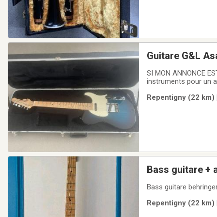
Guitare G&L Asa
SI MON ANNONCE EST
instruments pour un a
Pratiquement à l'état 
Repentigny (22 km) 
ClassicPAS DE PAIE
Bass guitare + 
Bass guitare behringe
Repentigny (22 km) 