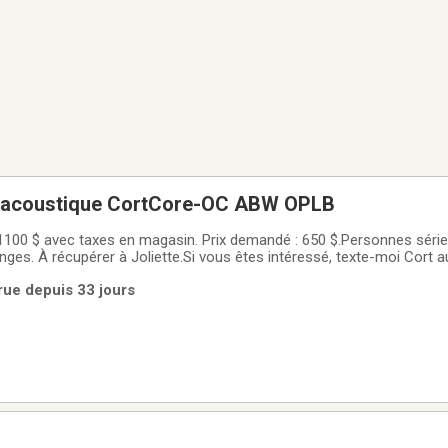
o-acoustique CortCore-OC ABW OPLB
 ~1100 $ avec taxes en magasin. Prix demandé : 650 $.Personnes séri
ges. À récupérer à Joliette.Si vous êtes intéressé, texte-moi Cort 
arue depuis 33 jours