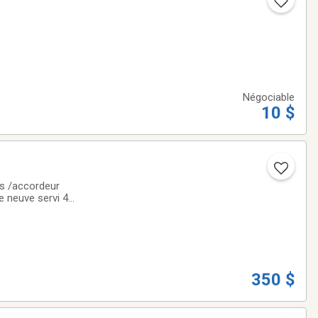
Négociable
10 $
és /accordeur
350 $