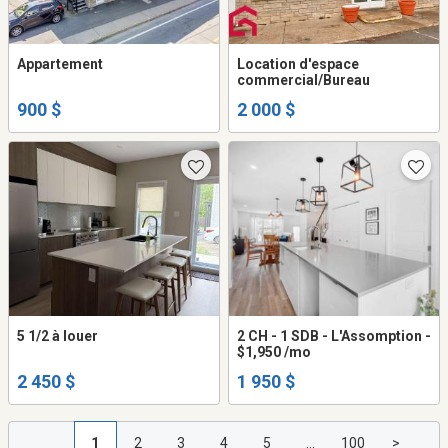
Appartement
Location d'espace
commercial/Bureau
900 $
2 000 $
5 1/2 à louer
2 CH - 1 SDB - L'Assomption -
$1,950 /mo
2 450 $
1 950 $
1
2
3
4
5
...
100
>