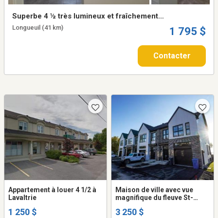
Superbe 4 ½ très lumineux et fraîchement
rénové à Longueuil – Disponible
Longueuil (41 km)
1 795 $
immédiatement !
Contacter
Appartement à louer 4 1/2 à
Maison de ville avec vue
Lavaltrie
magnifique du fleuve St-
Laurent
1 250 $
3 250 $