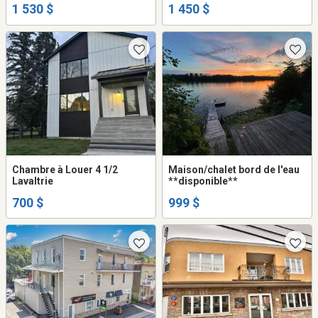
1 530 $
1 450 $
Chambre à Louer 4 1/2
Maison/chalet bord de l'eau
Lavaltrie
**disponible**
700 $
999 $