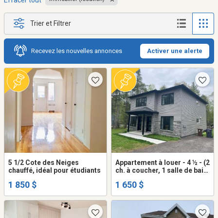
Effacer tout
Trier et Filtrer
Recevez les nouvelles annonces
Activer une alerte
5 1/2 Cote des Neiges
Appartement à louer - 4 ½ - (2
chauffé, idéal pour étudiants
ch. à coucher, 1 salle de bain
- paisible)
1 850 $
1 650 $