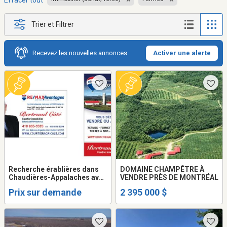
Effacer tout
Trier et Filtrer
Recevez les nouvelles annonces
Activer une alerte
Recherche érablières dans
DOMAINE CHAMPÊTRE À
Chaudières-Appalaches avec
VENDRE PRÈS DE MONTRÉAL
contingent ou sans contigent
Prix sur demande
2 395 000 $
pour acheteurs