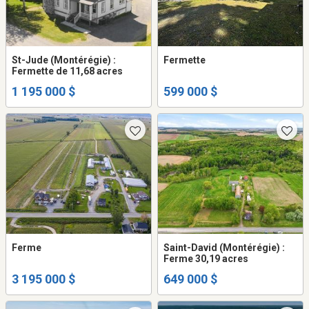
St-Jude (Montérégie) :
Fermette
Fermette de 11,68 acres
1 195 000 $
599 000 $
Ferme
Saint-David (Montérégie) :
Ferme 30,19 acres
3 195 000 $
649 000 $