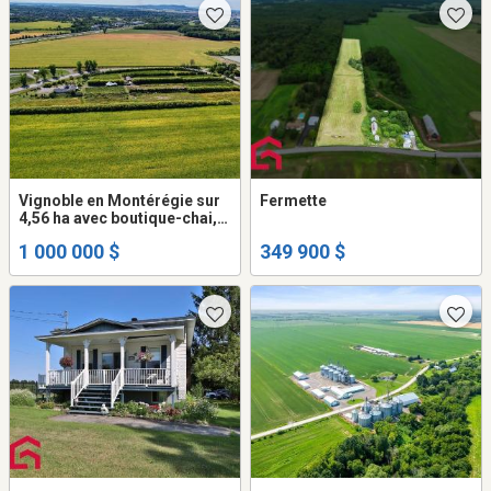
Vignoble en Montérégie sur
Fermette
4,56 ha avec boutique-chai,
salle de réception, bon
1 000 000 $
349 900 $
potentiel de croissance!