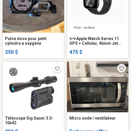
Pulse dose pour petit
✨️✨️Apple Watch Series 11
cylindre a oxygène
GPS + Cellular, 46mm Jet
Black Aluminium Case with
250 $
475 $
Black Sport Band - M/L✨️✨️
Téléscope Sig Sauer 3.5-
Micro onde / ventilateur
10x42