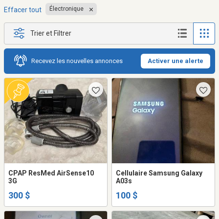
Électronique
Effacer tout
Trier et Filtrer
Recevez les nouvelles annonces
Activer une alerte
CPAP ResMed AirSense10
Cellulaire Samsung Galaxy
3G
A03s
300 $
100 $