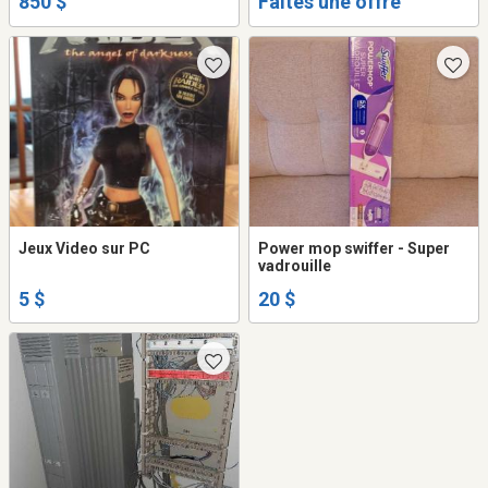
850 $
Faites une offre
Jeux Video sur PC
Power mop swiffer - Super
vadrouille
5 $
20 $