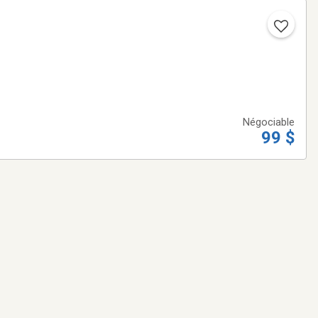
Négociable
99 $