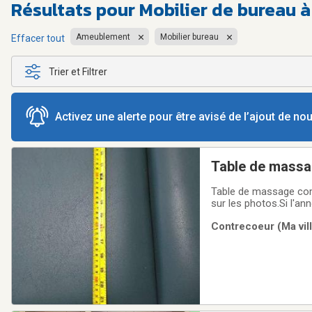
Résultats pour
Mobilier de bureau 
Ameublement
Mobilier bureau
Effacer tout
Trier et Filtrer
Activez une alerte pour être avisé de l’ajout de n
Table de mass
Table de massage comm
sur les photos.Si l'ann
Contrecoeur (Ma vill