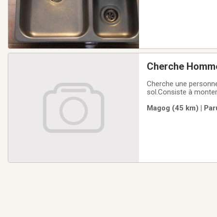
Cherche Homme à
Cherche une personne expérimentée et mé
sol.Consiste à monter
pour aider aux travau
Magog (45 km) | Par