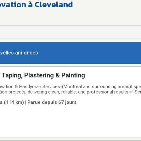
ovation à Cleveland
ouvelles annonces
 Taping, Plastering & Painting
ation & Handyman Services-(Montreal and surrounding areas)I speci
n projects, delivering clean, reliable, and professional results.✅ Ser
 Ceiling installation & repair* Taping & plastering* Apartment,room &
a (114 km) | Parue depuis 67 jours