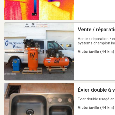
Vente / réparati
toutes marques 
Vente / réparation / e
systems champion inge
a piston industriel de 
Victoriaville (44 km)
résidentiel a commerc
Évier double à 
Évier double usagé en
Victoriaville (44 km)