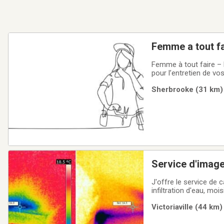
Femme a tout fa
Femme à tout faire – 
pour l’entretien de 
pour petits travaux e
Sherbrooke (31 km) 
communes✔ Réparatio
Service d'image
J'offre le service de 
infiltration d'eau, mo
Victoriaville (44 km)