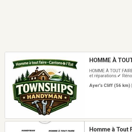
HOMME À TOUT
HOMME À TOUT FAIRE –
et réparations.✔ Réno
portes et fenêtres✔ T
Ayer's Cliff (56 km)
et propriétés locativ