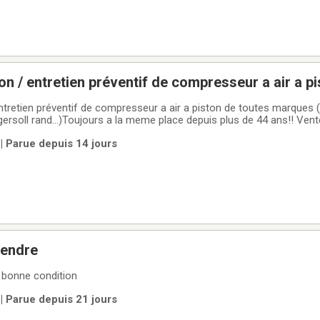
on / entretien préventif de compresseur a air a p
(devilbiss devair dv systems champion 5 7.5 10 
ntretien préventif de compresseur a air a piston de toutes marques (
rsoll rand...)Toujours a la meme place depuis plus de 44 ans!! Ve
5 hp a 30 hp neuf 220 volts ou 600 volts(prix a partir de 4000$ et plus
 | Parue depuis 14 jours
ial)
vendre
 bonne condition
 | Parue depuis 21 jours