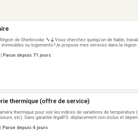
ire
Région de Sherbrooke 🔧🧹Vous cherchez quelqu’un de fiable, travaill
vos immeubles ou logements?Je propose mes services dans la région
t entretien général.Services offerts :✔ Nettoyage d’immeubles à loge
| Parue depuis 71 jours
n de trous dans les
rie thermique (offre de service)
caméra thermique pour voir les indices de variations de température (i
isissure, etc). Sans garantie légalP.S. déplacement non inclus et dépen
 | Parue depuis 4 jours