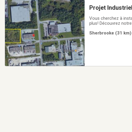
Projet Industri
Vous cherchez à insta
plus! Découvrez notre 
Sherbrooke.-Localisati
Sherbrooke (31 km) 
facile aux autoroutes 