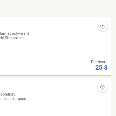
ant et polyvalent
 de Sherbrooke
ments et aires
Par heure
25 $
solation,
d de la distance