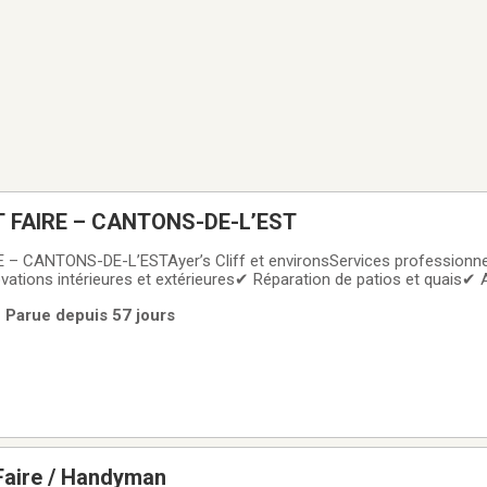
 FAIRE – CANTONS-DE-L’EST
 CANTONS-DE-L’ESTAyer’s Cliff et environsServices professionne
vations intérieures et extérieures✔ Réparation de patios et quais✔
ravaux de gypse et finitions✔ Petites réparations structurelles✔ Ent
 | Parue depuis 57 jours
esTravaux de toutes
Homme à Tout Faire / Handyman