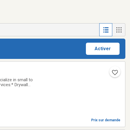
Activer
alize in small to
vices:* Drywall
 bedroom painting*
Prix sur demande