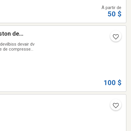
À partir de
50 $
iston de
15 25 30 hp)
devilbiss devair dv
nte de compresseur
...d'un usage
100 $