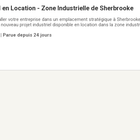
el en Location - Zone Industrielle de Sherbrooke
ller votre entreprise dans un emplacement stratégique à Sherbroo
nouveau projet industriel disponible en location dans la zone industri
on Idéale : Au cœur de la zone industrielle de Sherbrooke, bénéficia
| Parue depuis 24 jours
principales et aux