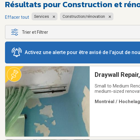
Résultats pour
Construction et rén
Services
Construction/rénovation
Effacer tout
Trier et Filtrer
Activez une alerte pour être avisé de l’ajout de n
Draywall Repair,
Small to Medium Renov
medium-sized renovatio
installation & repair*
Montréal / Hochelag
Draywall patching &