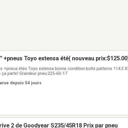
' +pneus Toyo extensa été( nouveau prix:$125.00
 +pneus étés Toyo extensa bonne condition.bolts patterns 114.3 X5
66.1. $125.00. faut que ça parte! Grandeur pneu:225-60-17
arue depuis 54 jours
rive 2 de Goodyear S235/45R18 Prix par pneu