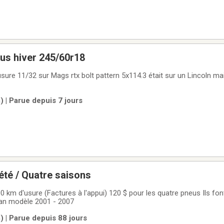
us hiver 245/60r18
sure 11/32 sur Mags rtx bolt pattern 5x114.3 était sur un Lincoln mai
) | Parue depuis 7 jours
été / Quatre saisons
00 km d'usure (Factures à l'appui) 120 $ pour les quatre pneus Ils f
an modèle 2001 - 2007
) | Parue depuis 88 jours