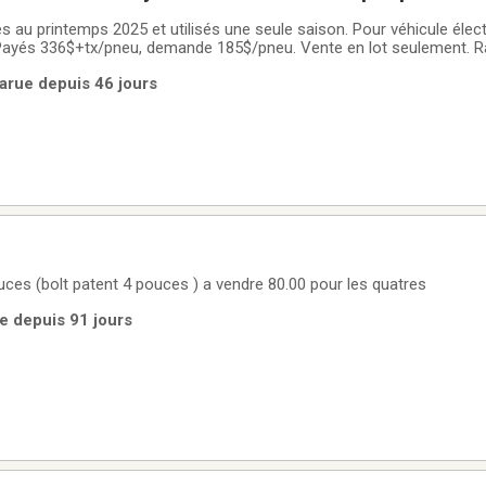
 au printemps 2025 et utilisés une seule saison. Pour véhicule élect
 Payés 336$+tx/pneu, demande 185$/pneu. Vente en lot seulement. Ra
arue depuis 46 jours
jantes de vtt de 12 pouces (bolt patent 4 pouces ) a vendre 80.00 pour les quatres
e depuis 91 jours