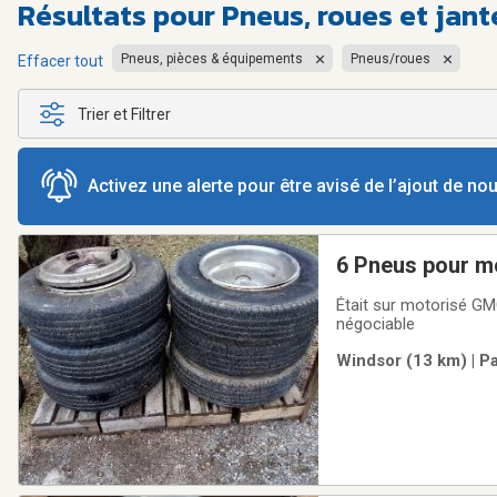
Résultats pour
Pneus, roues et jant
Pneus, pièces & équipements
Pneus/roues
Effacer tout
Trier et Filtrer
Activez une alerte pour être avisé de l’ajout de n
6 Pneus pour m
Était sur motorisé GMC. Grandeur : 8.75R16.5 LT. Avec jantes 8 trous et caps chromés. 1
négociable
Windsor (13 km) | P