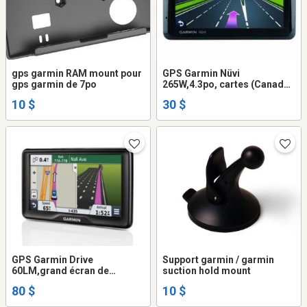
gps garmin RAM mount pour
GPS Garmin Nüvi
gps garmin de 7po
265W,4.3po, cartes (Canada
& USA)2027
10 $
30 $
GPS Garmin Drive
Support garmin / garmin
60LM,grand écran de
suction hold mount
6po,cartes(Canada & USA)
80 $
10 $