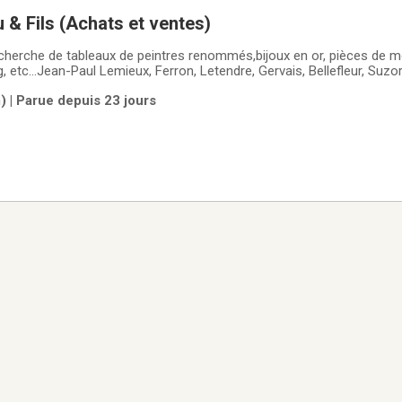
 & Fils (Achats et ventes)
herche de tableaux de peintres renommés,bijoux en or, pièces de 
g, etc…Jean-Paul Lemieux, Ferron, Letendre, Gervais, Bellefleur, Suzo
rd, Serge Lemoyne, John Der, Jean-Philippe Dallaire, Christian Berge
 | Parue depuis 23 jours
hur