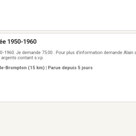
née 1950-1960
tion demande Alain au 819 517 8827
argents contant s.v.p.
de-Brompton (15 km) | Parue depuis 5 jours