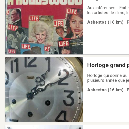
Aux intéressés - Faites
les artistes de films,
Asbestos (16 km) | 
Horloge qui sonne au 15 minutes demi heure et bonne pour plusieurs jours à besoins d un tune up car
plusieurs 
Asbestos (16 km) | 