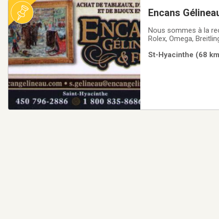
Encans Gélineau
Nous sommes à la rec
Rolex, Omega, Breitlin
Léo Ayotte, René Richa
St-Hyacinthe (68 km)
Laliberté, Carson, Art