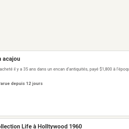
n acajou
té il y a 35 ans dans un encan d'antiquités, payé $1,800 à l'époque. S.V.P. me f
Parue depuis 12 jours
lection Life à Holltywood 1960