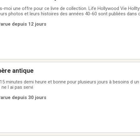
-moi une offre pour ce livre de collection. Life Hollywood Vie Holltywo
 leurs photos et leurs histoires des années 40-60 sont publiées dans c
spéciale avec 304 pages illustrées. En très bon état.
Parue depuis 12 jours
Horloge grand père antique
année que je ne l ai pas servi
Parue depuis 30 jours