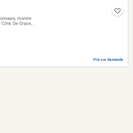
monnaies, montre
r Côté, De Grace,
ron, Corno, Alfred
Prix sur demande