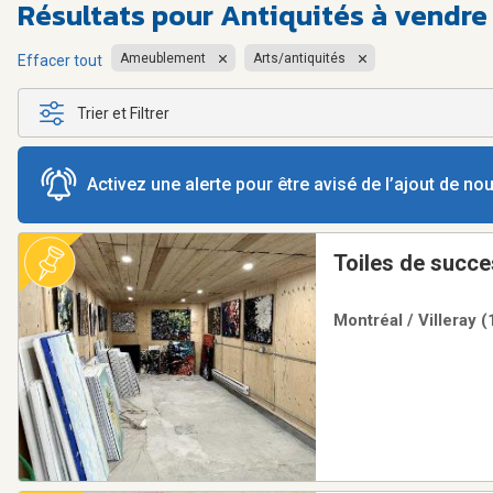
Résultats pour
Antiquités à vendre
Ameublement
Arts/antiquités
Effacer tout
Trier et Filtrer
Activez une alerte pour être avisé de l’ajout de n
Toiles de succes
Montréal / Villeray 