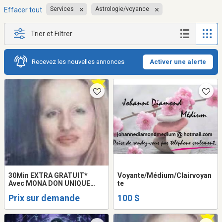
Services
Astrologie/voyance
Effacer tout
Trier et Filtrer
Recevez les nouvelles annonces
Activer une alerte
30Min EXTRA GRATUIT*
Voyante/Médium/Clairvoyan
Avec MONA DON UNIQUE
te
Astrologue Voyante PURE
Prix sur demande
100 $
MAGIE LOVE READING
QUÉBEC