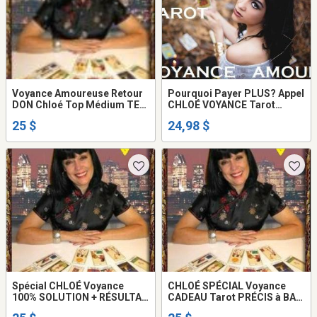
Voyance Amoureuse Retour
Pourquoi Payer PLUS? Appel
DON Chloé Top Médium TEL:
CHLOÉ VOYANCE Tarot
514-969-2563
SÉRIEUX de VÉRITÉ
25 $
24,98 $
Spécial CHLOÉ Voyance
CHLOÉ SPÉCIAL Voyance
100% SOLUTION + RÉSULTAT
CADEAU Tarot PRÉCIS à BAS
AMOUR Retour AVENIR Tel:
prix Tel 514-969-2563