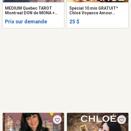
MEDIUM Quebec TAROT
Spécial 10 min GRATUIT*
Montreal DON de MONA +
Chloé Voyance Amour
30Min GRATUIT VOYANCE
Retour Tarot Don UNIQUE
Prix sur demande
25 $
TAROT LOVE PSYCHIC
Vérité Réponse CLAIRE en
READING
DIRECT TEL: 514-969-2563