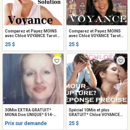
Comparez et Payez MOINS
Comparez et Payez MOINS
avec Chloé VOYANCE Tarot
avec Chloé VOYANCE Tarot
VRAI Amour Argent Avenir
PRÉCIS et DATÉ 25$
25 $
25 $
TEL: 514-969-2563
30Min EXTRA GRATUIT*
Spécial 10Min et plus
MONA Don UNIQUE* 514-
GRATUIT* Chloé VOYANCE
898-6662 Médium VOYANTE
Tarot Amour Argent Famille
Prix sur demande
25 $
Tarot PSYCHIC TALISMAN