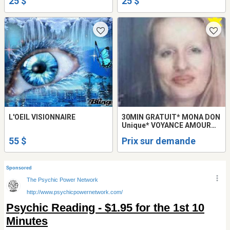
25 $
25 $
514-969-2563
L'OEIL VISIONNAIRE
30MIN GRATUIT* MONA DON
Unique* VOYANCE AMOUR
RETOUR 514-898-6662
55 $
Prix sur demande
MEDIUM Montréal LOVE
Tarot READING