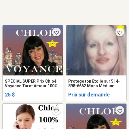
SPÉCIAL SUPER Prix Chloé
Protege ton Etoile sur 514-
Voyance Tarot Amour 100%
898-6662 Mona Médium
SOLUTION + RÉSULTAT TEL:
VOYANTE Healer
25 $
Prix sur demande
514-969-2563