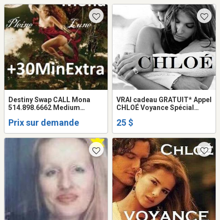
Destiny Swap CALL Mona
VRAI cadeau GRATUIT* Appel
514.898.6662 Medium
CHLOÉ Voyance Spécial
HEALER Love PSYCHIC
AMOUR Retour AVENIR
Prix sur demande
25 $
Reading
couple Prédictions 2026
100% JUSTE Chloé Tel: 514-
969-2563