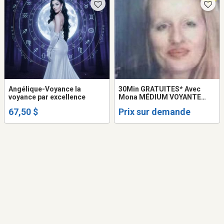
Angélique-Voyance la
30Min GRATUITES* Avec
voyance par excellence
Mona MÉDIUM VOYANTE
HEALER LOVE PSYCHIC
67,50 $
Prix sur demande
READING FRANCE QUÉBEC