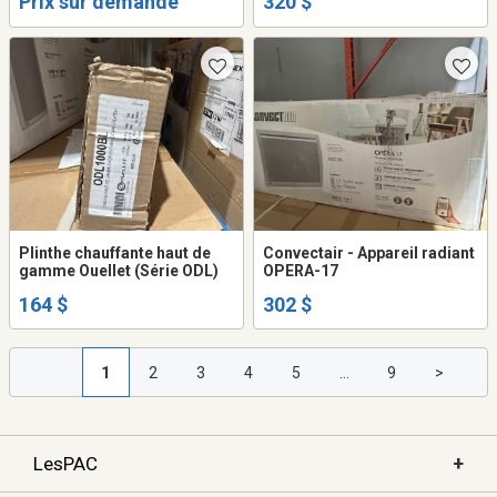
Prix sur demande
320 $
Plinthe chauffante haut de
Convectair - Appareil radiant
gamme Ouellet (Série ODL)
OPERA-17
164 $
302 $
1
2
3
4
5
...
9
>
+
LesPAC