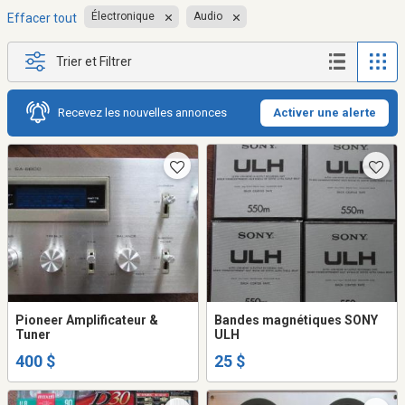
Électronique
Audio
Effacer tout
Trier et Filtrer
Recevez les nouvelles annonces
Activer une alerte
Pioneer Amplificateur &
Bandes magnétiques SONY
Tuner
ULH
400 $
25 $