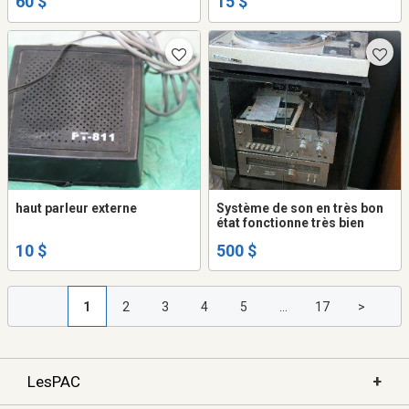
60 $
15 $
haut parleur externe
Système de son en très bon
état fonctionne très bien
10 $
500 $
1
2
3
4
5
...
17
>
+
LesPAC