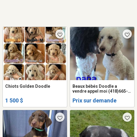
Chiots Golden Doodle
Beaux bébés Doodle a
vendre appel moi (418)665-
1490 pour réponse rapide
1 500 $
Prix sur demande
merci beaucoup