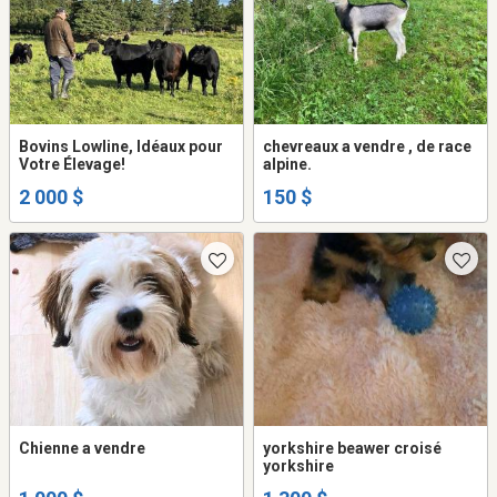
Bovins Lowline, Idéaux pour
chevreaux a vendre , de race
Votre Élevage!
alpine.
2 000 $
150 $
Chienne a vendre
yorkshire beawer croisé
yorkshire