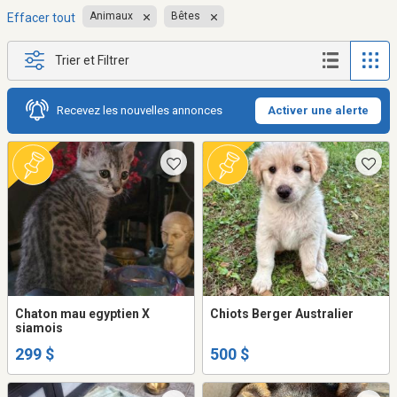
Animaux
Bêtes
Effacer tout
Trier et Filtrer
Recevez les nouvelles annonces
Activer une alerte
Chaton mau egyptien X
Chiots Berger Australier
siamois
299 $
500 $