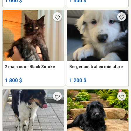
1 000 $
1 300 $
2 main coon Black Smoke
Berger australien miniature
1 800 $
1 200 $