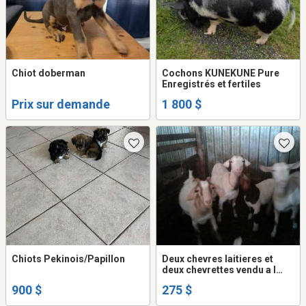
Chiot doberman
Cochons KUNEKUNE Pure
Enregistrés et fertiles
Prix sur demande
1 800 $
Chiots Pekinois/Papillon
Deux chevres laitieres et
deux chevrettes vendu a l
unite a 275.00 chaque tel. 418
900 $
275 $
598 7295