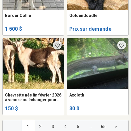
Border Collie
Goldendoodle
1 500 $
Prix sur demande
Chevrette née fin février 2026
Axoloth
à vendre ou échanger pour
chevreau sans cornes
150 $
30 $
1
2
3
4
5
...
65
>