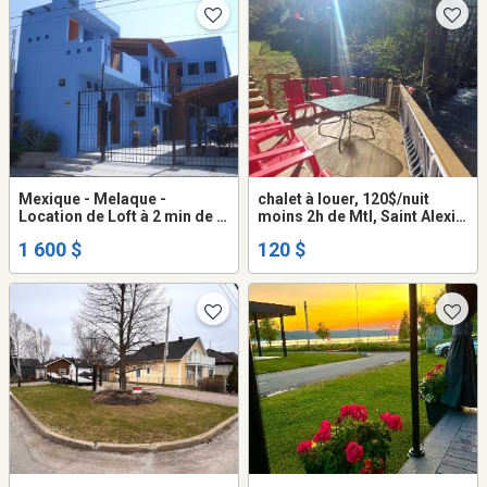
Mexique - Melaque -
chalet à louer, 120$/nuit
Location de Loft à 2 min de la
moins 2h de Mtl, Saint Alexis
plage
des Monts, Mauricie
1 600 $
120 $