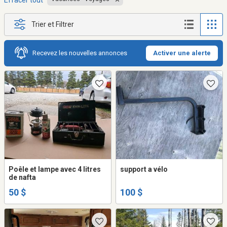
Effacer tout
Trier et Filtrer
Recevez les nouvelles annonces
Activer une alerte
Poêle et lampe avec 4 litres
support a vélo
de nafta
50 $
100 $