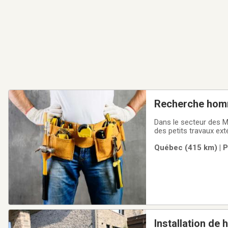
Recherche homm
Dans le secteur des M
des petits travaux ext
petits travaux manuels
Québec (415 km) | P
revenu
Installation de