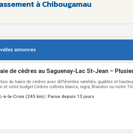
rassement à Chibougamau
ouvelles annonces
 haie de cèdres au Saguenay-Lac St-Jean – Plusie
on vos besoins
ation de haies de cèdres avec différentes variétés, qualités et hauteur
in et votre budget.Cèdres cultivés blancs, nigra, Brandon ou notre Ti
us conseiller selon vos besoins et vous orienter vers le bon choi
-à-la-Croix (245 km) | Parue depuis 13 jours
e estimation