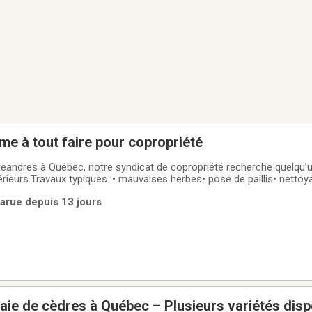
e à tout faire pour copropriété
eandres à Québec, notre syndicat de copropriété recherche quelqu’u
érieurs.Travaux typiques :• mauvaises herbes• pose de paillis• nettoya
 simplesCe qu’on cherche :• quelqu’un de fiable• à l’aise dehors• int
arue depuis 13 jours
 haie de cèdres à Québec – Plusieurs variétés dis