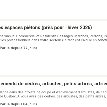
 espaces piétons (près pour l'hiver 2026)
t manuel Commercial et RésidentielPassages, Marches, Perrons, Pa
ir les professionnels dans votre secteur.)Le tarif est calculé en fonct
t). 2) Disponible à
 Parue depuis 77 jours
ements de cèdres, arbustes, petits arbres, arbre
lance dans des projets de coupe et d’enlèvement d’arbustes, de cèdr
 de Québec.Si vous avez des cèdres, des arbustes, des petits arbres,
aitez vous débarrasser sur votre terrain, n’hésitez pas à me cont
 Parue depuis 84 jours