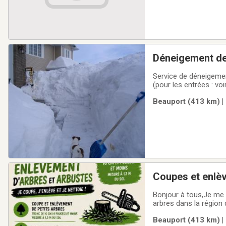
Déneigement des
Service de déneigemen
(pour les entrées : vo
à déneiger. (minimum 25$) 1) Disponible "Sur appel" ou "En entente" (Aucun contra
Beauport (413 km) |
proximité de
Coupes et enlèv
tomber
Bonjour à tous,Je me 
arbres dans la région
tomber dont vous souh
Beauport (413 km) |