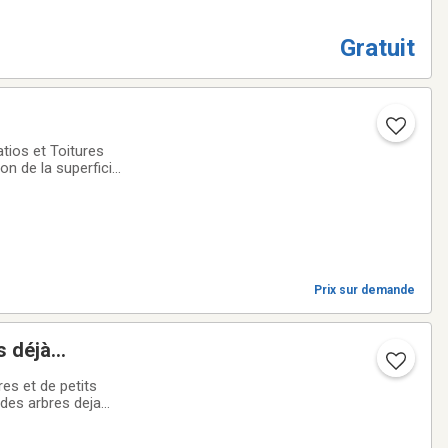
Gratuit
tios et Toitures
ion de la superficie
Prix sur demande
s déjà
es et de petits
 des arbres deja
acter!4185582664