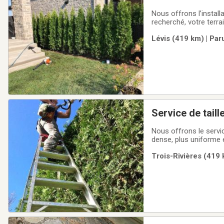
vos besoins
Nous offrons l’install
recherché, votre terrain et votre budget
gamme.Nous pouvons vo
Lévis (419 km) | Par
projet.Demandez votr
Service de taill
Nous offrons le servic
dense, plus uniforme e
une meilleure apparen
Trois-Rivières (419 
estimation en ligne.Se