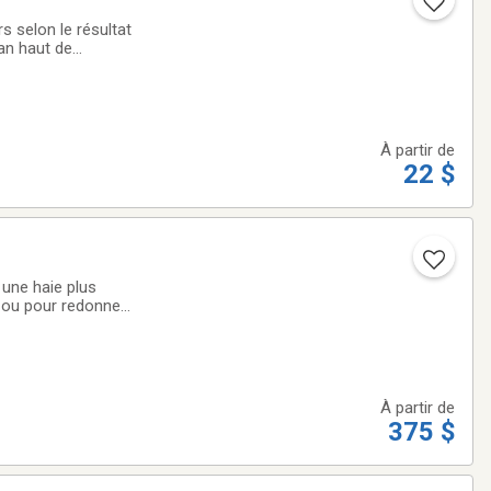
s selon le résultat
x pour votre
À partir de
22 $
 une haie plus
n ou pour redonner
dez votre
À partir de
375 $