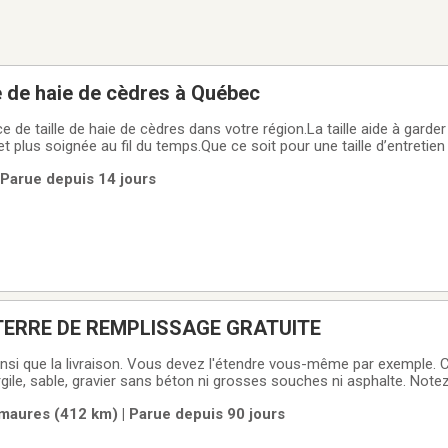
le de haie de cèdres à Québec
e de taille de haie de cèdres dans votre région.La taille aide à garder
t plus soignée au fil du temps.Que ce soit pour une taille d’entretie
ce à votre haie, nous pouvons vous aider selon vos besoins.Deman
Parue depuis 14 jours
rvice offert à
TERRE DE REMPLISSAGE GRATUITE
z l'étendre vous-même par exemple. C'est une terre
sable, gravier sans béton ni grosses souches ni asphalte. Notez que nous livrons
ues de livraison.Pour pouvoir vous livrer, je dois connaître vos coo
aures (412 km) | Parue depuis 90 jours