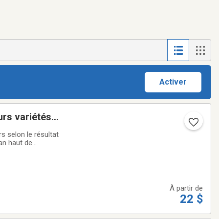
Activer
urs variétés
s selon le résultat
tan haut de
x pour votre
À partir de
22 $