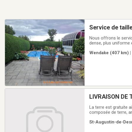
Service de tail
Nous offrons le servic
dense, plus uniforme e
une meilleure apparen
Wendake (407 km) | 
estimation en ligne.Se
LIVRAISON DE 
La terre est gratuite ainsi que la livraison. Vous deve
composée de terre, argile, 
un minimum de 3 dix ro
St-Augustin-de-Desm
adresse, la quantité