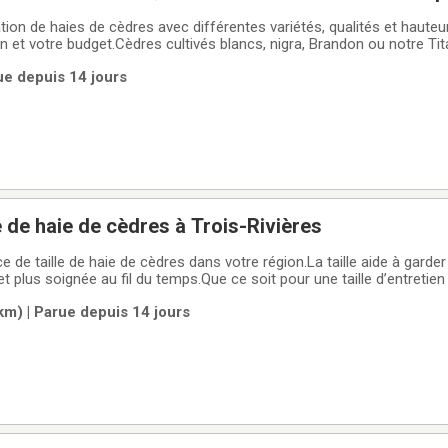
ation de haies de cèdres avec différentes variétés, qualités et hauteur
.Cèdres cultivés blancs, nigra, Brandon ou notre Titan haut de
us conseiller selon vos besoins et vous orienter vers le bon choi
ue depuis 14 jours
e estimation
e de haie de cèdres à Trois-Rivières
e de taille de haie de cèdres dans votre région.La taille aide à garder
t plus soignée au fil du temps.Que ce soit pour une taille d’entretie
ce à votre haie, nous pouvons vous aider selon vos besoins.Deman
km) | Parue depuis 14 jours
rvice offert à