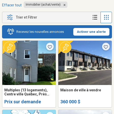
Immobilier (achat/vente)
Effacer tout
Trier et Filtrer
Recevez les nouvelles annonces
Activer une alerte
Multiples (13 logements),
Maison de ville à vendre
Centre ville Québec, Près
transport en commun,
Prix sur demande
360 000 $
locaitres excellents,