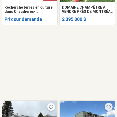
Recherche terres en culture
DOMAINE CHAMPÊTRE À
dans Chaudières-
VENDRE PRÈS DE MONTRÉAL
Appalaches pour
Prix sur demande
2 395 000 $
producteurs agricoles