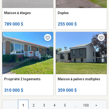
Maison à étages
Duplex
789 000 $
255 000 $
Propriété 2 logements
Maison à paliers multiples
310 000 $
359 000 $
1
2
3
4
5
...
100
>