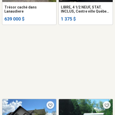
Trésor caché dans
LIBRE, 4 1/2 NEUF, STAT.
Lanaudiere
INCLUS, Centre ville Québec,
près des services (transport
639 000 $
1 375 $
commun, etc,) Sécuritaire